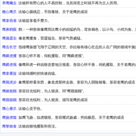
养鹰飏去
比喻怀有野心的人不易控制，当其得意之时就不再为主人所用。
雕心鹰爪
比喻心肠残忍，手段毒辣。关于老鹰的成语
鹰拿燕雀
比喻捉拿毫不费力。
鹰鼻鹞眼
鹞：一种形体像鹰而比鹰小的凶猛的鸟，背灰褐色，以小鸟、小鸡为食。
鹰撮霆击
像老鹰攫食，雷霆猛击。形容气势威猛。
鹰击长空
指雄鹰振翅飞翔于辽阔的天空。亦比喻有雄心壮志的人在广阔的领域中施
鹰瞵虎攫
形容心怀不善，伺机攫取。同“鹰瞵虎视”。
鹰瞵虎视
像鹰和虎一样凶狠贪婪地注视着。形容心怀不善，伺机攫取。关于老鹰的
鹰拿雁捉
比喻缉捕时的快速凶猛。
鹰视虎步
象鹰那样看东西，象老虎那样走路。形容为人阴险狠毒。形容老鹰的成语
鹰睃狼顾
形容目光锐利，为人狠戾。同“鹰视狼顾”。
鹰视狼顾
形容目光锐利，为人狠戾。描写老鹰的成语
鹰心雁爪
比喻心灵手快。
鹰扬虎噬
如鹰飞扬，似虎噬咬。形容耀武扬威，穷凶极恶。关于老鹰的成语
鹰挚狼食
比喻凶狠地攫取和吞没。