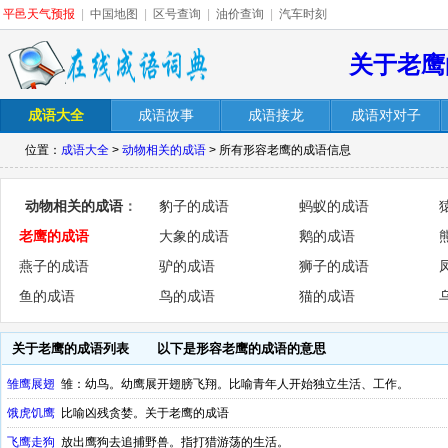
平邑天气预报
|
中国地图
|
区号查询
|
油价查询
|
汽车时刻
关于老鹰
成语大全
成语故事
成语接龙
成语对对子
位置：
成语大全
>
动物相关的成语
> 所有形容老鹰的成语信息
动物相关的成语
：
豹子的成语
蚂蚁的成语
老鹰的成语
大象的成语
鹅的成语
燕子的成语
驴的成语
狮子的成语
鱼的成语
鸟的成语
猫的成语
关于老鹰的成语列表
以下是形容老鹰的成语的意思
雏鹰展翅
雏：幼鸟。幼鹰展开翅膀飞翔。比喻青年人开始独立生活、工作。
饿虎饥鹰
比喻凶残贪婪。关于老鹰的成语
飞鹰走狗
放出鹰狗去追捕野兽。指打猎游荡的生活。