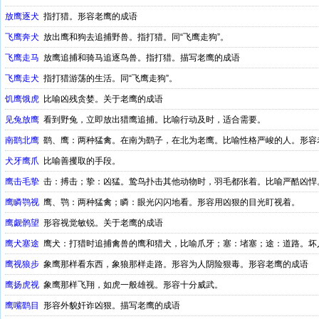
放鹰逐犬
指打猎。形容老鹰的成语
飞鹰奔犬
放出鹰和狗去追捕野兽。指打猎。同“飞鹰走狗”。
飞鹰走马
放鹰追捕和骑马追逐鸟兽。指打猎。描写老鹰的成语
飞鹰走犬
指打猎游荡的生活。同“飞鹰走狗”。
饥鹰饿虎
比喻凶残贪婪。关于老鹰的成语
见兔放鹰
看到野兔，立即放出猎鹰追捕。比喻行动及时，适合需要。
南鹞北鹰
鹞、鹰：两种猛禽。在南为鹞子，在北为老鹰。比喻性格严峻的人。形容
犬牙鹰爪
比喻善攫取的手段。
鹰击毛挚
击：搏击；挚：凶猛。鸷鸟扑击其他动物时，羽毛都张着。比喻严酷凶悍
鹰瞵鹗视
鹰、鹗：两种猛禽；瞵：眼光闪闪地看。形容用凶狠的目光盯视着。
鹰觑鹘望
形容视觉敏锐。关于老鹰的成语
鹰犬塞途
鹰犬：打猎时追捕禽兽的鹰和猎犬，比喻爪牙；塞：堵塞；途：道路。坏
鹰视狼步
象鹰那样看东西，象狼那样走路。形容为人阴险狠毒。形容老鹰的成语
鹰扬虎视
象鹰那样飞翔，如虎一般雄视。形容十分威武。
鹰嘴鹞目
形容外貌奸诈凶狠。描写老鹰的成语