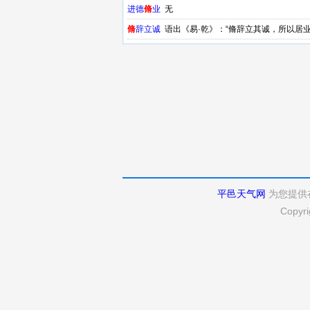
进德
脩
业
无
脩
辞立诚
语出《易·乾》：“脩辞立其诚，所以居
成，则有功业可居。”
平邑天气网
为您提供
Copyri