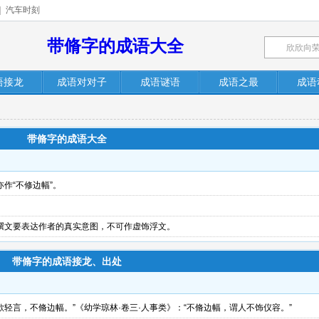
|
汽车时刻
带脩字的成语大全
语接龙
成语对对子
成语谜语
成语之最
成语
带脩字的成语大全
作“不修边幅”。
撰文要表达作者的真实意图，不可作虚饰浮文。
带脩字的成语接龙、出处
欲轻言，不脩边幅。”《幼学琼林·卷三·人事类》：“不脩边幅，谓人不饰仪容。”