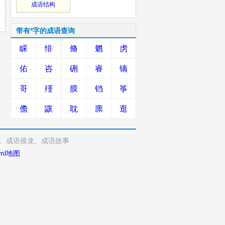
成语结构
带有*字的成语查询
睬
悱
脩
魍
虏
佑
咨
硎
睿
镝
哥
殣
膜
铛
筝
儋
鼷
耽
廪
逛
、成语接龙、成语故事
ml地图