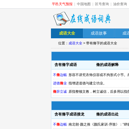
平邑天气预报
|
中国地图
|
区号查询
|
油价查询
成语大全
成语故事
成
位置：
成语大全
> 带有脩字的成语大全
含有脩字成语
脩的成语解释
不
脩
边幅
形容不讲究衣饰仪容或不拘形式小节。亦
进德
脩
业
指增进道德与建立功业。
脩
辞立诚
原指整顿文教，树立诚信，后多用以指
含有脩字成语接龙
脩的成语出处
不
脩
边幅
南北朝·颜之推《颜氏家训·序致》：“肆