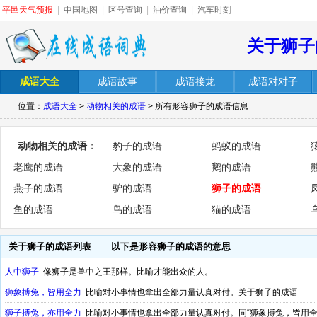
平邑天气预报
|
中国地图
|
区号查询
|
油价查询
|
汽车时刻
关于狮子
成语大全
成语故事
成语接龙
成语对对子
位置：
成语大全
>
动物相关的成语
> 所有形容狮子的成语信息
动物相关的成语
：
豹子的成语
蚂蚁的成语
老鹰的成语
大象的成语
鹅的成语
燕子的成语
驴的成语
狮子的成语
鱼的成语
鸟的成语
猫的成语
关于狮子的成语列表
以下是形容狮子的成语的意思
人中狮子
像狮子是兽中之王那样。比喻才能出众的人。
狮象搏兔，皆用全力
比喻对小事情也拿出全部力量认真对付。关于狮子的成语
狮子搏兔，亦用全力
比喻对小事情也拿出全部力量认真对付。同“狮象搏兔，皆用全