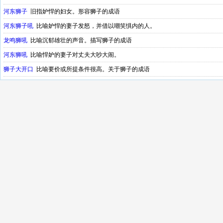
河东狮子
旧指妒悍的妇女。形容狮子的成语
河东狮子吼
比喻妒悍的妻子发怒，并借以嘲笑惧内的人。
龙鸣狮吼
比喻沉郁雄壮的声音。描写狮子的成语
河东狮吼
比喻悍妒的妻子对丈夫大吵大闹。
狮子大开口
比喻要价或所提条件很高。关于狮子的成语