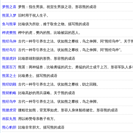
梦熊之喜
梦熊：指生男孩。祝贺生男孩之语。形容熊的成语
熊罴入梦
旧时用于祝人生子。
鱼与熊掌
比喻俱为所欲，难于取舍之物。描写熊的成语
柙虎樊熊
柙中的虎，樊内的熊。比喻被囚的恶人。
熊经鸟伸
古代一种导引养生之法。状如熊之攀枝，鸟之伸脚。同“熊经鸟申”。关于
熊经鸟引
古代一种导引养生之法。状如熊之攀枝，鸟之伸脚。同“熊经鸟申”。
熊据虎跱
比喻群雄割据的形势。形容熊的成语
熊罴百万
熊罴：两种猛兽，比喻勇猛的武士。勇猛的武士成千上万。形容军队人多
熊罴之士
比喻勇士。描写熊的成语
熊经鸱顾
古代一种导引养生之法。状如熊之攀枝，鸱之回顾。
熊韬豹略
比喻高妙的用兵谋略。关于熊的成语
熊经鸟申
古代一种导引养生之法。状如熊之攀枝，鸟之伸脚。
熊腰虎背
腰粗壮如熊，背宽厚如虎。形容人身体魁梧健壮。形容熊的成语
画荻丸熊
用以称赞母亲教子有方。
熊心豹胆
比喻非常胆大。描写熊的成语