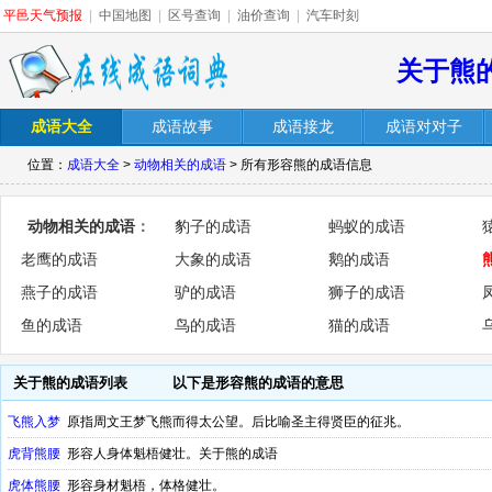
平邑天气预报
|
中国地图
|
区号查询
|
油价查询
|
汽车时刻
关于熊
成语大全
成语故事
成语接龙
成语对对子
位置：
成语大全
>
动物相关的成语
> 所有形容熊的成语信息
动物相关的成语
：
豹子的成语
蚂蚁的成语
老鹰的成语
大象的成语
鹅的成语
燕子的成语
驴的成语
狮子的成语
鱼的成语
鸟的成语
猫的成语
关于熊的成语列表
以下是形容熊的成语的意思
飞熊入梦
原指周文王梦飞熊而得太公望。后比喻圣主得贤臣的征兆。
虎背熊腰
形容人身体魁梧健壮。关于熊的成语
虎体熊腰
形容身材魁梧，体格健壮。