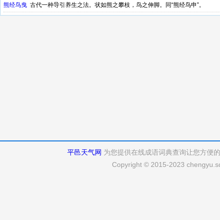
熊经鸟曳
古代一种导引养生之法。状如熊之攀枝，鸟之伸脚。同“熊经鸟申”。
平邑天气网
为您提供在线成语词典查询让您方便
Copyright © 2015-2023 chengyu.sd