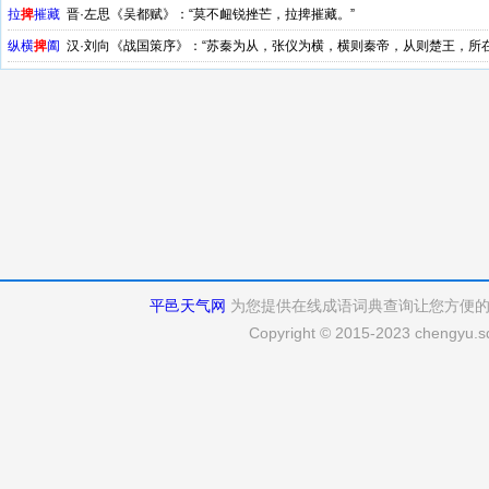
拉
捭
摧藏
晋·左思《吴都赋》：“莫不衄锐挫芒，拉捭摧藏。”
纵横
捭
阖
汉·刘向《战国策序》：“苏秦为从，张仪为横，横则秦帝，从则楚王，所在
也，言也，阳也；阖之者，闭也，默也，阴也。”
平邑天气网
为您提供在线成语词典查询让您方便
Copyright © 2015-2023 chengyu.sd