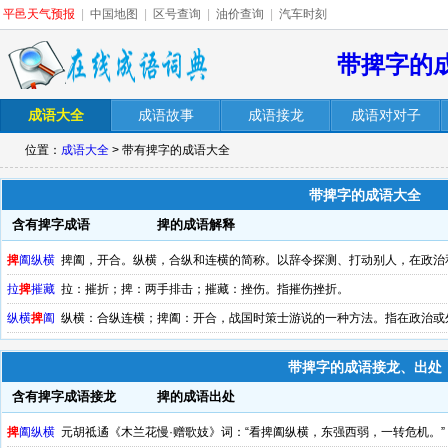
平邑天气预报
|
中国地图
|
区号查询
|
油价查询
|
汽车时刻
带捭字的
成语大全
成语故事
成语接龙
成语对对子
位置：
成语大全
> 带有捭字的成语大全
带捭字的成语大全
含有捭字成语
捭的成语解释
捭
阖纵横
捭阖，开合。纵横，合纵和连横的简称。以辞令探测、打动别人，在政治
拉
捭
摧藏
拉：摧折；捭：两手排击；摧藏：挫伤。指摧伤挫折。
纵横
捭
阖
纵横：合纵连横；捭阖：开合，战国时策士游说的一种方法。指在政治或
带捭字的成语接龙、出处
含有捭字成语接龙
捭的成语出处
捭
阖纵横
元胡祗遹《木兰花慢·赠歌妓》词：“看捭阖纵横，东强西弱，一转危机。”