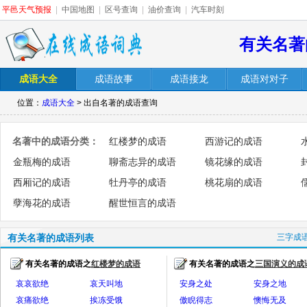
平邑天气预报
|
中国地图
|
区号查询
|
油价查询
|
汽车时刻
有关名著
成语大全
成语故事
成语接龙
成语对对子
位置：
成语大全
> 出自名著的成语查询
名著中的成语分类：
红楼梦的成语
西游记的成语
金瓶梅的成语
聊斋志异的成语
镜花缘的成语
西厢记的成语
牡丹亭的成语
桃花扇的成语
孽海花的成语
醒世恒言的成语
有关名著的成语列表
三字成
有关名著的成语之
红楼梦的成语
有关名著的成语之
三国演义的成
全部>>
全
哀哀欲绝
哀天叫地
安身之处
安身之地
哀痛欲绝
挨冻受饿
傲睨得志
懊悔无及