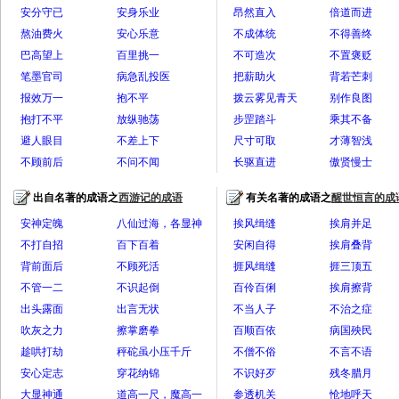
安分守已
安身乐业
昂然直入
倍道而进
熬油费火
安心乐意
不成体统
不得善终
巴高望上
百里挑一
不可造次
不置褒贬
笔墨官司
病急乱投医
把薪助火
背若芒刺
报效万一
抱不平
拨云雾见青天
别作良图
抱打不平
放纵驰荡
步罡踏斗
乘其不备
避人眼目
不差上下
尺寸可取
才薄智浅
不顾前后
不问不闻
长驱直进
傲贤慢士
出自名著的成语之
西游记的成语
有关名著的成语之
醒世恒言的成
全部>>
全
安神定魄
八仙过海，各显神
挨风缉缝
挨肩并足
不打自招
通
百下百着
安闲自得
挨肩叠背
背前面后
不顾死活
捱风缉缝
捱三顶五
不管一二
不识起倒
百伶百俐
挨肩擦背
出头露面
出言无状
不当人子
不治之症
吹灰之力
擦掌磨拳
百顺百依
病国殃民
趁哄打劫
秤砣虽小压千斤
不僧不俗
不言不语
安心定志
穿花纳锦
不识好歹
残冬腊月
大显神通
道高一尺，魔高一
参透机关
怆地呼天