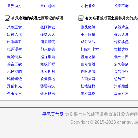
登界游方
丈
登山越岭
才貌兼全
长春不老
有关名著的成语之
西厢记的成语
有关名著的成语之
儒林外史的成
全部>>
全
八珍玉食
拨雨撩云
傲头傲脑
哀毁瘠立
出神入化
撮盐入火
不可限量
揣合逢迎
出乖弄丑
倒凤颠鸾
成群逐队
传杯换盏
抵死谩生
颠来倒去
打蛇打七寸
大摇大摆
颠鸾倒凤
掂斤播两
盗跖之物
低三下四
德言工貌
短叹长吁
顶名冒姓
多愁善病
风风韵韵
烘云托月
逢时遇节
负气斗狠
鸿稀鳞绝
欢天喜地
方面大耳
纷纷不一
浑俗和光
昏昏沉沉
怪模怪样
滚瓜烂熟
金玉良言
金石良言
果不其然
故家乔木
平邑天气网
为您提供在线成语词典查询让您方便
Copyright © 2015-2023 chengyu.sd