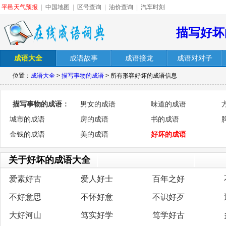
平邑天气预报
|
中国地图
|
区号查询
|
油价查询
|
汽车时刻
描写好坏
成语大全
成语故事
成语接龙
成语对对子
位置：
成语大全
>
描写事物的成语
> 所有形容好坏的成语信息
描写事物的成语
：
男女的成语
味道的成语
城市的成语
房的成语
书的成语
金钱的成语
美的成语
好坏的成语
关于好坏的成语大全
爱素好古
爱人好士
百年之好
不好意思
不怀好意
不识好歹
大好河山
笃实好学
笃学好古