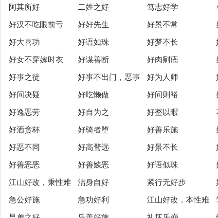
阿其所好
二姓之好
笃志好学
好汉不吃眼前亏
好好先生
好景不常
好大喜功
好语如珠
好梦不长
好女不穿嫁时衣
好谋善断
好肉剜疮
好事之徒
好事不出门，恶事
好为人师
好问决疑
好吃懒做
好问则裕
行千里
好逸恶劳
好自为之
好整以暇
好酒贪杯
好骑者堕
好善乐施
好恶不同
好高鹜远
好景不长
好善恶恶
好善嫉恶
好语似珠
江山好改，秉性难
洁身自好
紧行无好步
急公好施
急功好利
江山好改，本性难
移
昆弟之好
乐善好施
礼坏乐崩
移