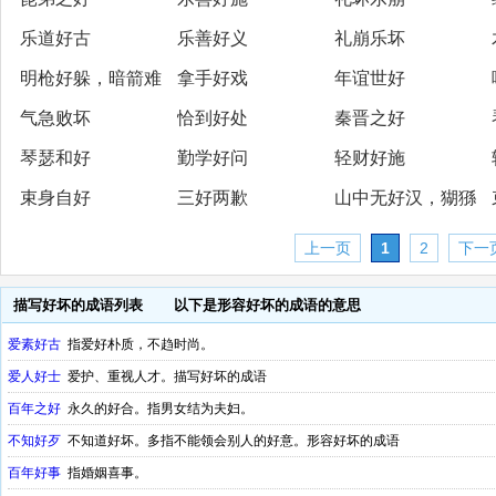
乐道好古
乐善好义
礼崩乐坏
明枪好躲，暗箭难
拿手好戏
年谊世好
气急败坏
恰到好处
秦晋之好
防
琴瑟和好
勤学好问
轻财好施
束身自好
三好两歉
山中无好汉，猢猻
称霸王
上一页
1
2
下一
描写好坏的成语列表
以下是形容好坏的成语的意思
爱素好古
指爱好朴质，不趋时尚。
爱人好士
爱护、重视人才。描写好坏的成语
百年之好
永久的好合。指男女结为夫妇。
不知好歹
不知道好坏。多指不能领会别人的好意。形容好坏的成语
百年好事
指婚姻喜事。