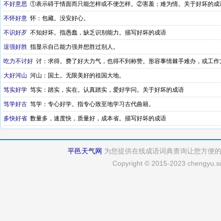
不好意思
①表示碍于情面而只能怎样或不便怎样。②害羞；难为情。关于好坏的成
不怀好意
怀：包藏。没安好心。
不识好歹
不知好坏。指愚蠢，缺乏识别能力。描写好坏的成语
逞强好胜
指显示自己能力强并想胜过别人。
吃力不讨好
讨：求得。费了好大力气，也得不到称赞。形容事情棘手难办，或工作
大好河山
河山：国土。无限美好的祖国大地。
笃实好学
笃实：踏实，实在。认真踏实，爱好学问。关于好坏的成语
笃学好古
笃学：专心好学。指专心致至地学习古代曲籍。
多快好省
数量多，速度快，质量好，成本省。描写好坏的成语
平邑天气网
为您提供在线成语词典查询让您方便
Copyright © 2015-2023 chengyu.sd