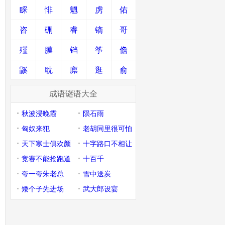
睬
悱
魍
虏
佑
咨
硎
睿
镝
哥
殣
膜
铛
筝
儋
鼷
耽
廪
逛
俞
成语谜语大全
秋波浸晚霞
陨石雨
匈奴来犯
老胡同里很可怕
天下寒士俱欢颜
十字路口不相让
竞赛不能抢跑道
十百千
夸一夸朱老总
雪中送炭
矮个子先进场
武大郎设宴