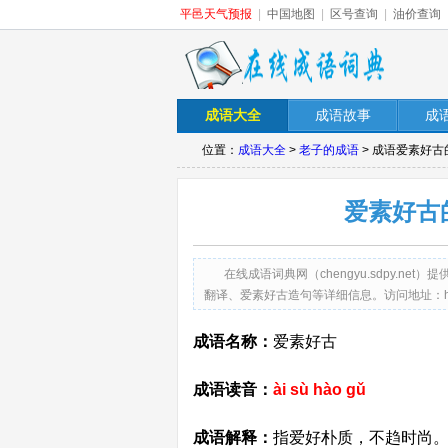
平邑天气预报
|
中国地图
|
区号查询
|
油价查询
成语大全
成语故事
成
位置：
成语大全
>
老子的成语
> 成语爱素好
爱素好古
在线成语词典网（chengyu.sdpy.
翻译、爱素好古造句等详细信息。访问地址：http://chen
成语名称：
爱素好古
成语读音：
ài sù hào gǔ
成语解释：
指爱好朴质，不趋时尚