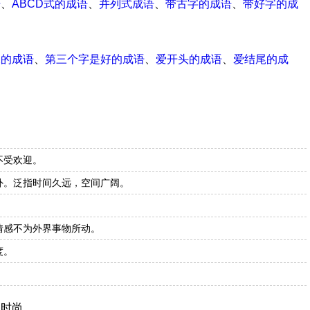
语
、
ABCD式的成语
、
并列式成语
、
带古字的成语
、
带好字的成
尾的成语
、
第三个字是好的成语
、
爱开头的成语
、
爱结尾的成
不受欢迎。
外。泛指时间久远，空间广阔。
情感不为外界事物所动。
度。
趋时尚。