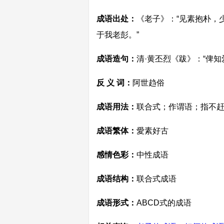
成语出处：
《老子》：“见素抱朴，
于我老彭。”
成语造句：
清·黄丕烈《跋》：“俾知
反 义 词：
阿世趋俗
成语用法：
联合式；作谓语；指不
成语繁体：
愛素好古
感情色彩：
中性成语
成语结构：
联合式成语
成语形式：
ABCD式的成语