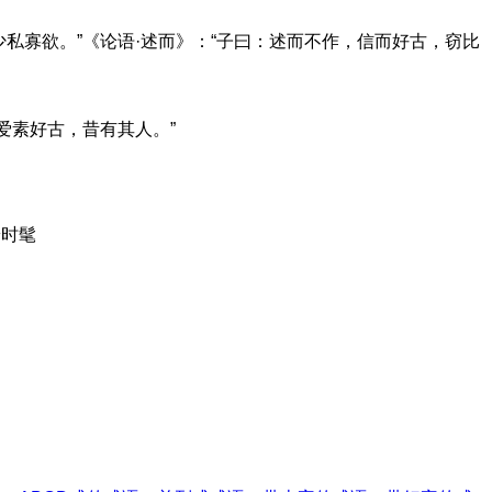
少私寡欲。”《论语·述而》：“子曰：述而不作，信而好古，窃比
爱素好古，昔有其人。”
赶时髦