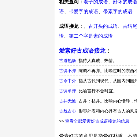
相关查询：
老子的成语
、
好坏的成
语
、
带爱字的成语
、
带素字的成语
成语接龙：
、
古开头的成语
、
古结
语
、
第二个字是素的成语
爱素好古成语接龙
：
古道热肠
指待人真诚、热情。
古调不弹
陈调不再弹。比喻过时的东西
古今中外
指从古代到现代，从国内到国
古调单弹
比喻言行不合时宜。
古井无波
古井：枯井。比喻内心恬静，
古貌古心
形容外表和内心具有古人的风
>>
查看全部爱素好古成语接龙的信息
爱素好古的意思是指爱好朴质，不