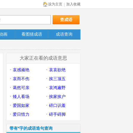
设为主页
加入收藏
|
动画
看图猜成语
成语查询
大家正在看的成语意思
哀感顽艳
哀哀欲绝
哀而不伤
挨三顶五
蔼然可亲
哀鸿遍野
矮人看场
挨家挨户
爱国如家
碍口识羞
爱日惜力
碍手碍脚
带有*字的成语造句查询