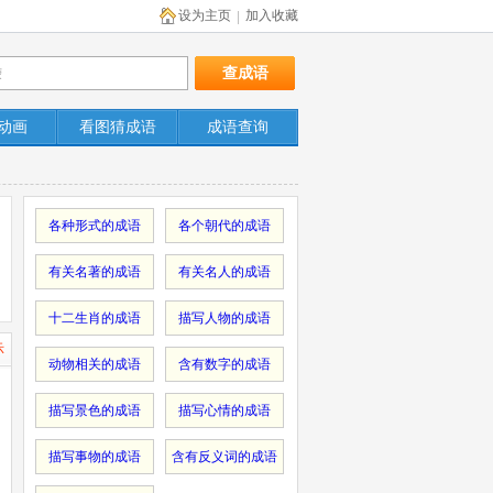
设为主页
加入收藏
|
动画
看图猜成语
成语查询
各种形式的成语
各个朝代的成语
有关名著的成语
有关名人的成语
十二生肖的成语
描写人物的成语
示
动物相关的成语
含有数字的成语
描写景色的成语
描写心情的成语
描写事物的成语
含有反义词的成语