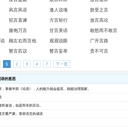
风言风语
逢人说项
肤受之言
犯言直谏
方言矩行
放言高论
腹饱万言
甘言美语
敢怒而不敢言
婆说
顾左右而言他
观眉说眼
广开言路
瞽言萏议
瞽言妄举
贵不可言
1
2
3
4
7
下一页
成语的意思
辞，掌握半部《论语》，人的能力就会提高，就能治理国家。
语
道听途说，似是而非的言论。
度庄重严肃。形容语言的成语