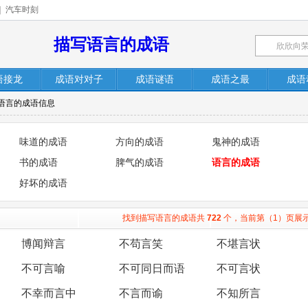
|
汽车时刻
描写语言的成语
语接龙
成语对对子
成语谜语
成语之最
成语
容语言的成语信息
味道的成语
方向的成语
鬼神的成语
书的成语
脾气的成语
语言的成语
好坏的成语
找到描写语言的成语共
722
个，当前第（1）页展
博闻辩言
不苟言笑
不堪言状
不可言喻
不可同日而语
不可言状
不幸而言中
不言而谕
不知所言