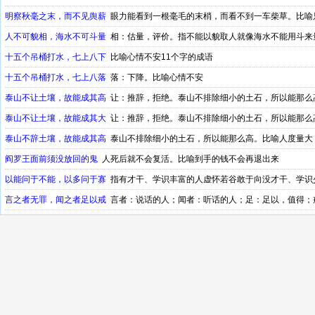
明察秋毫之末，而不见舆薪
眼力能看到一根毫毛的末梢，而看不到一车柴草。比喻
人不可貌相，海水不可斗量
相：估量，评价。指不能以貌取人就像海水不能用斗来
十五个吊桶打水，七上八下
比喻心情不安11个字的成语
十五个吊桶打水，七上八落
落：下降。比喻心情不安
泰山不让土壤，故能成其高
让：推辞，拒绝。泰山不排除细小的土石，所以能那么
泰山不让土壤，故能成其大
让：推辞，拒绝。泰山不排除细小的土石，所以能那么
泰山不辞土壤，故能成其高
泰山不排除细小的土石，所以能那么高。比喻人度量大
阎罗王面前须没放回的鬼
人死后就不会复活。比喻到手的钱不会再退出来
以能问于不能，以多问于寡
指有才干、学识丰富的人虚怀若谷敢于向没才干、学识
言之者无罪，闻之者足以戒
言者：说话的人；闻者：听话的人；足：足以，值得；
戒