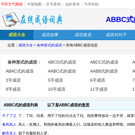
平邑天气预报
|
中国地图
|
区号查询
|
油价查询
|
汽车时刻
ABBC
成语大全
成语故事
成语接龙
成语对对子
位置：
成语大全
>
各种形式的成语
> 所有ABBC成语信息
各种形式的成语
：
ABCD式的成语
ABCC式的成语
ABAC式的成语
AABC式的成语
AABB式的成语
3字成语
5字成语
6字成语
9字成语
10字成语
11字成语
ABBC式的成语列表
以下是ABBC成语的意思
不了了之
了：了结，结束。用不了结的办法去了结。指把事情放在一边不管，就算
春风风人
风人：吹拂人。和煦的春风吹拂着人们。比喻及时给人教益和帮助。ABB
解衣衣人
脱下衣服给别人穿。