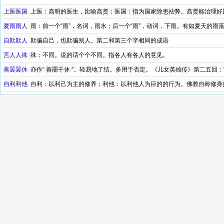
上医医国
上医：高明的医生，比喻高贤；医国：指为国家除患祛弊。高贤能治理好国
夏雨雨人
雨：前一个“雨”，名词，雨水；后一个“雨”，动词，下雨。有如夏天的雨
自欺欺人
欺骗自己，也欺骗别人。第二和第三个字相同的成语
言人人殊
殊：不同。说的话个个不同。指各人有各人的意见。
善罢罢休
亦作“ 善罷干休 ”。轻易地了结。多用于否定。《儿女英雄传》第二五回：
十：“不去呢，她必不会善罢甘休；去呢，她也不会饶了他。” 洪深 《赵阎王》第一幕
自利利他
自利：以利己为主的修养；利他：以利他人为目的的行为。佛教自称修身
成语
对人都有好处