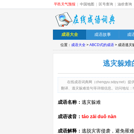
平邑天气预报
|
中国地图
|
区号查询
|
油价查询
成语大全
成语故事
成
位置：
成语大全
>
ABCD式的成语
> 成语逃
逃灾躲难
在线成语词典网（chengyu.sdpy.
翻译、逃灾躲难造句等详细信息。访问地址：http://chen
成语名称：
逃灾躲难
成语读音：
táo zāi duǒ nàn
成语解释：
逃脱灾害侵袭，避免罹