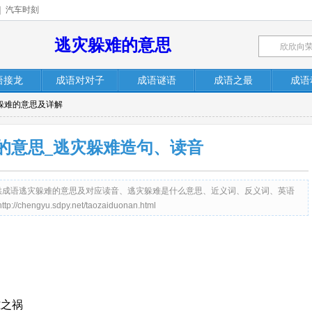
|
汽车时刻
逃灾躲难的意思
语接龙
成语对对子
成语谜语
成语之最
成语
灾躲难的意思及详解
的意思_逃灾躲难造句、读音
net）提供成语逃灾躲难的意思及对应读音、逃灾躲难是什么意思、近义词、反义词、英语
gyu.sdpy.net/taozaiduonan.html
难之祸