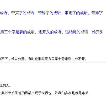
成语
、
带灾字的成语
、
带躲字的成语
、
带逃字的成语
、
带难字
、
第三个字是躲的成语
、
逃开头的成语
、
逃结尾的成语
、
难开头
持不下，难以分开。有时也形容双方关系十分亲密，分不开。
境的人。
》;其以半殖民地的风貌出现于世界也，和我们实在是难兄难弟。