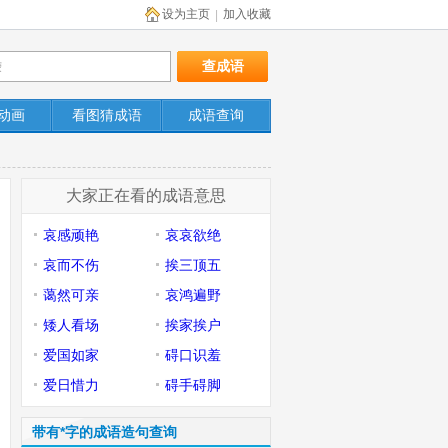
设为主页
加入收藏
|
动画
看图猜成语
成语查询
大家正在看的成语意思
哀感顽艳
哀哀欲绝
哀而不伤
挨三顶五
蔼然可亲
哀鸿遍野
矮人看场
挨家挨户
爱国如家
碍口识羞
爱日惜力
碍手碍脚
带有*字的成语造句查询