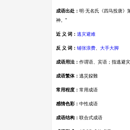
成语出处：
明·无名氏《四马投唐》
神。”
近 义 词：
逃灾避难
反 义 词：
铺张浪费
、
大手大脚
成语用法：
作谓语、宾语；指逃避
成语繁体：
逃災躱難
常用程度：
常用成语
感情色彩：
中性成语
成语结构：
联合式成语