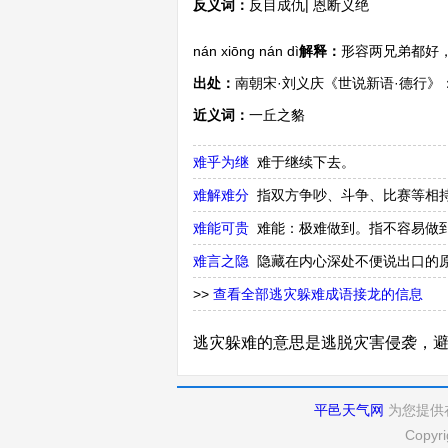
反义词：
反目成仇| 恩断义绝
nán xiōng nán dì
解释：
形容两兄弟都好
出处：
南朝宋·刘义庆《世说新语·德行》
近义词：
一丘之貉
难乎为继
难于继续下去。
难解难分
指双方争吵、斗争、比赛等相
难能可贵
难能：极难做到。指不容易做
难言之隐
隐藏在内心深处不便说出口的
>>
查看全部逃灾躲难成语接龙的信息
逃灾躲难的意思是逃脱灾害侵袭，
平邑天气网
为您提供
Copyri