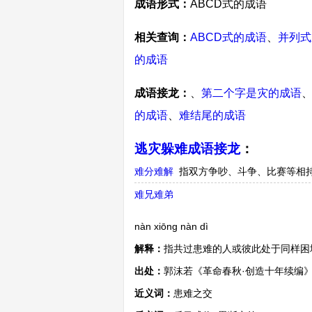
成语形式：
ABCD式的成语
相关查询：
ABCD式的成语
、
并列式
的成语
成语接龙：
、
第二个字是灾的成语
的成语
、
难结尾的成语
逃灾躲难成语接龙
：
难分难解
指双方争吵、斗争、比赛等相
难兄难弟
nàn xiōng nàn dì
解释：
指共过患难的人或彼此处于同样困
出处：
郭沫若《革命春秋·创造十年续编
近义词：
患难之交