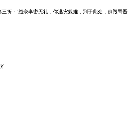
第三折：“颇奈李密无礼，你逃灾躲难，到于此处，倒毁骂吾
灾难