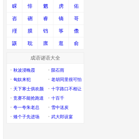
睬
悱
魍
虏
佑
咨
硎
睿
镝
哥
殣
膜
铛
筝
儋
鼷
耽
廪
逛
俞
成语谜语大全
秋波浸晚霞
陨石雨
匈奴来犯
老胡同里很可怕
天下寒士俱欢颜
十字路口不相让
竞赛不能抢跑道
十百千
夸一夸朱老总
雪中送炭
矮个子先进场
武大郎设宴