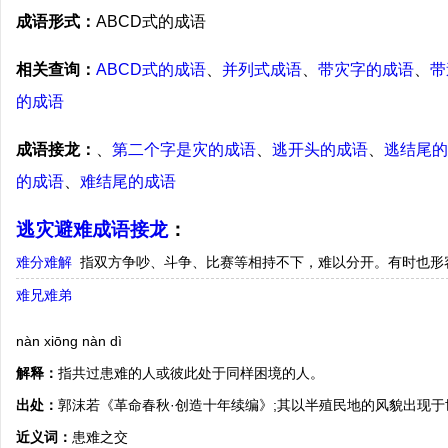
成语形式：
ABCD式的成语
相关查询：
ABCD式的成语
、
并列式成语
、
带灾字的成语
、
带
的成语
成语接龙：
、
第二个字是灾的成语
、
逃开头的成语
、
逃结尾的
的成语
、
难结尾的成语
逃灾避难成语接龙
：
难分难解
指双方争吵、斗争、比赛等相持不下，难以分开。有时也形
难兄难弟
nàn xiōng nàn dì
解释：
指共过患难的人或彼此处于同样困境的人。
出处：
郭沫若《革命春秋·创造十年续编》;其以半殖民地的风貌出现
近义词：
患难之交