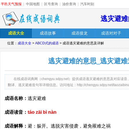
平邑天气预报
|
中国地图
|
区号查询
|
油价查询
|
汽车时刻
逃灾避难
成语大全
成语故事
成语接龙
成语对对子
位置：
成语大全
>
ABCD式的成语
> 成语逃灾避难的意思及详解
逃灾避难的意思_逃灾避难
在线成语词典网（chengyu.sdpy.net）提供成语逃灾避难的意思及对
翻译、逃灾避难造句等详细信息。访问地址：http://chengyu.sdpy.net/taozaibinan
成语名称：
逃灾避难
成语读音：
táo zāi bì nàn
成语解释：
避：躲开。逃脱灾害侵袭，避免罹难之祸