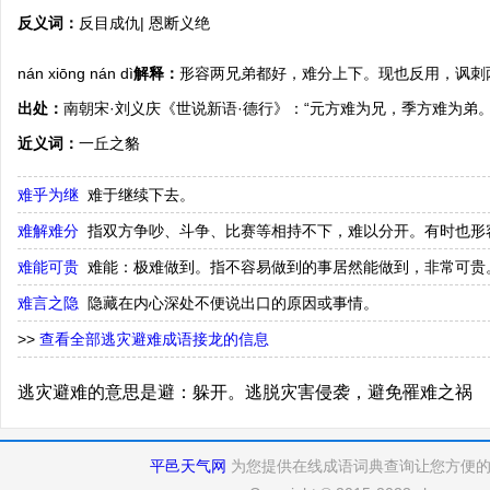
反义词：
反目成仇| 恩断义绝
nán xiōng nán dì
解释：
形容两兄弟都好，难分上下。现也反用，讽刺
出处：
南朝宋·刘义庆《世说新语·德行》：“元方难为兄，季方难为弟。
近义词：
一丘之貉
难乎为继
难于继续下去。
难解难分
指双方争吵、斗争、比赛等相持不下，难以分开。有时也形
难能可贵
难能：极难做到。指不容易做到的事居然能做到，非常可贵
难言之隐
隐藏在内心深处不便说出口的原因或事情。
>>
查看全部逃灾避难成语接龙的信息
逃灾避难的意思是避：躲开。逃脱灾害侵袭，避免罹难之祸
平邑天气网
为您提供在线成语词典查询让您方便