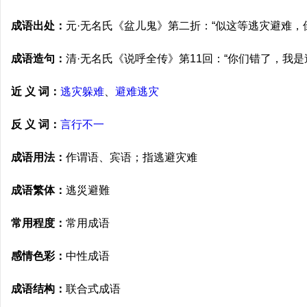
成语出处：
元·无名氏《盆儿鬼》第二折：“似这等逃灾避难，
成语造句：
清·无名氏《说呼全传》第11回：“你们错了，我
近 义 词：
逃灾躲难
、
避难逃灾
反 义 词：
言行不一
成语用法：
作谓语、宾语；指逃避灾难
成语繁体：
逃災避難
常用程度：
常用成语
感情色彩：
中性成语
成语结构：
联合式成语