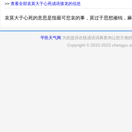
>>
查看全部哀莫大于心死成语接龙的信息
哀莫大于心死的意思是指最可悲哀的事，莫过于思想顽钝，麻
平邑天气网
为您提供在线成语词典查询让您方便
Copyright © 2015-2023 chengyu.sd