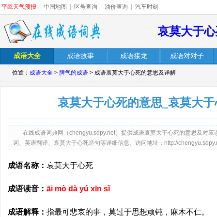
平邑天气预报
|
中国地图
|
区号查询
|
油价查询
|
汽车时刻
哀莫大于心
成语大全
成语故事
成语接龙
成语对对子
位置：
成语大全
>
脾气的成语
> 成语哀莫大于心死的意思及详解
哀莫大于心死的意思_哀莫大于
在线成语词典网（chengyu.sdpy.net）提供成语哀莫大于心死的意思
词、英语翻译、哀莫大于心死造句等详细信息。访问地址：http://chengyu.sdpy.net/
成语名称：
哀莫大于心死
成语读音：
āi mò dà yú xīn sǐ
成语解释：
指最可悲哀的事，莫过于思想顽钝，麻木不仁。