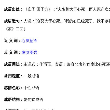
成语出处：
《庄子·田子方》：“夫哀莫大于心死，而人死亦次
成语造句：
人说：“哀莫大于心死。”我的心已经死了。我不
《家》二回）
近 义 词：
心灰意冷
反 义 词：
发愤图强
成语用法：
主谓式；作谓语、宾语；形容悲哀的程度比心死还
常用程度：
一般成语
感情色彩：
中性成语
成语结构：
复句式成语