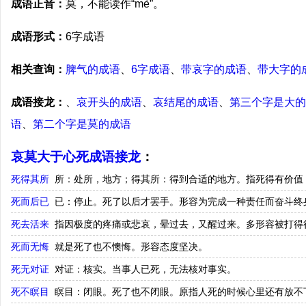
成语正音：
莫，不能读作“mè”。
成语形式：
6字成语
相关查询：
脾气的成语
、
6字成语
、
带哀字的成语
、
带大字的
成语接龙：
、
哀开头的成语
、
哀结尾的成语
、
第三个字是大的
语
、
第二个字是莫的成语
哀莫大于心死成语接龙
：
死得其所
所：处所，地方；得其所：得到合适的地方。指死得有价值
死而后已
已：停止。死了以后才罢手。形容为完成一种责任而奋斗终
死去活来
指因极度的疼痛或悲哀，晕过去，又醒过来。多形容被打得
死而无悔
就是死了也不懊悔。形容态度坚决。
死无对证
对证：核实。当事人已死，无法核对事实。
死不瞑目
瞑目：闭眼。死了也不闭眼。原指人死的时候心里还有放不