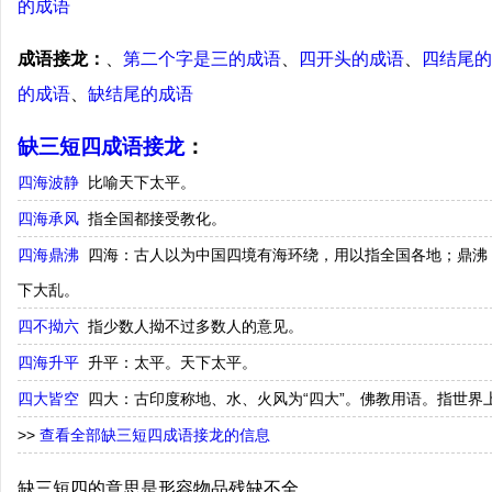
的成语
成语接龙：
、
第二个字是三的成语
、
四开头的成语
、
四结尾的
的成语
、
缺结尾的成语
缺三短四成语接龙
：
四海波静
比喻天下太平。
四海承风
指全国都接受教化。
四海鼎沸
四海：古人以为中国四境有海环绕，用以指全国各地；鼎沸
下大乱。
四不拗六
指少数人拗不过多数人的意见。
四海升平
升平：太平。天下太平。
四大皆空
四大：古印度称地、水、火风为“四大”。佛教用语。指世界
>>
查看全部缺三短四成语接龙的信息
缺三短四的意思是形容物品残缺不全