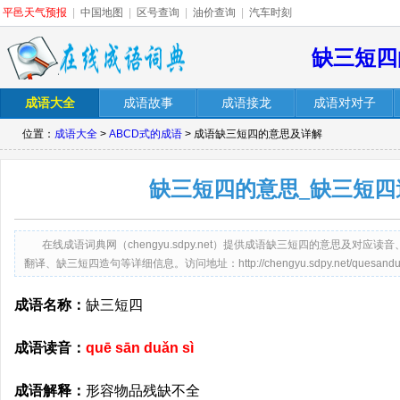
平邑天气预报
|
中国地图
|
区号查询
|
油价查询
|
汽车时刻
缺三短四
成语大全
成语故事
成语接龙
成语对对子
位置：
成语大全
>
ABCD式的成语
> 成语缺三短四的意思及详解
缺三短四的意思_缺三短四
在线成语词典网（chengyu.sdpy.net）提供成语缺三短四的意思及对
翻译、缺三短四造句等详细信息。访问地址：http://chengyu.sdpy.net/quesanduan
成语名称：
缺三短四
成语读音：
quē sān duǎn sì
成语解释：
形容物品残缺不全