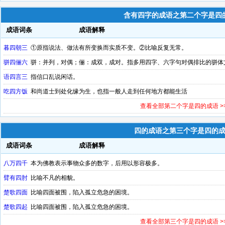
含有四字的成语之第二个字是四
成语词条
成语解释
暮四朝三
①原指说法、做法有所变换而实质不变。②比喻反复无常。
骈四俪六
骈：并列，对偶；俪：成双，成对。指多用四字、六字句对偶排比的骈体
语四言三
指信口乱说闲话。
吃四方饭
和尚道士到处化缘为生，也指一般人走到任何地方都能生活
查看全部第二个字是四的成语 >
四的成语之第三个字是四的
成语词条
成语解释
八万四千
本为佛教表示事物众多的数字，后用以形容极多。
臂有四肘
比喻不凡的相貌。
楚歌四面
比喻四面被围，陷入孤立危急的困境。
楚歌四起
比喻四面被围，陷入孤立危急的困境。
查看全部第三个字是四的成语 >