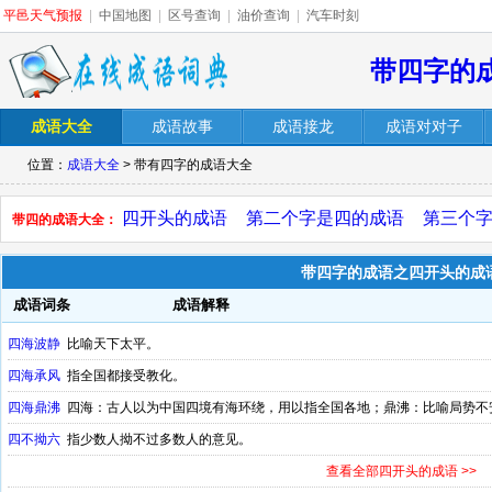
平邑天气预报
|
中国地图
|
区号查询
|
油价查询
|
汽车时刻
带四字的
成语大全
成语故事
成语接龙
成语对对子
位置：
成语大全
> 带有四字的成语大全
四开头的成语
第二个字是四的成语
第三个
带四的成语大全：
带四字的成语之四开头的成
成语词条
成语解释
四海波静
比喻天下太平。
四海承风
指全国都接受教化。
四海鼎沸
四海：古人以为中国四境有海环绕，用以指全国各地；鼎沸：比喻局势不
四不拗六
指少数人拗不过多数人的意见。
查看全部四开头的成语 >>