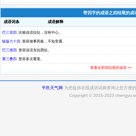
带四字的成语之四结尾的成
成语词条
成语解释
巴三览四
比喻说话拉扯，没有中心。
版版六十四
形容做事死板，不知变通。
巴三揽四
形容说话东拉西扯。
重三叠四
形容多次重复。
查看全部四结尾的成语 >>
平邑天气网
为您提供在线成语词典查询让您方便
Copyright © 2015-2023 chengyu.sd