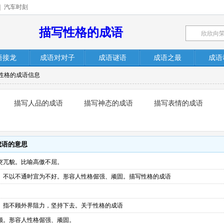
|
汽车时刻
描写性格的成语
语接龙
成语对对子
成语谜语
成语之最
成语
于性格的成语信息
描写人品的成语
描写神态的成语
描写表情的成语
成语的意思
突兀貌。比喻高傲不屈。
。不以不通时宜为不好。形容人性格倔强、顽固。描写性格的成语
。指不顾外界阻力，坚持下去。关于性格的成语
顺。形容人性格倔强、顽固。