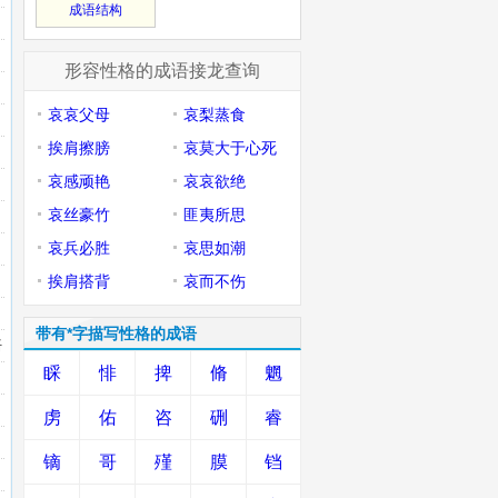
成语结构
形容性格的成语接龙查询
哀哀父母
哀梨蒸食
挨肩擦膀
哀莫大于心死
哀感顽艳
哀哀欲绝
哀丝豪竹
匪夷所思
哀兵必胜
哀思如潮
挨肩搭背
哀而不伤
带有*字描写性格的成语
语
睬
悱
捭
脩
魍
虏
佑
咨
硎
睿
镝
哥
殣
膜
铛