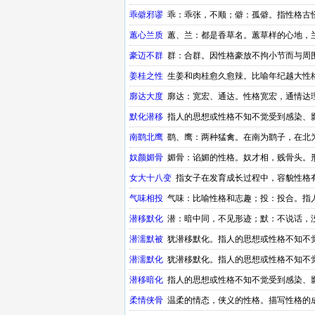
乖僻邪谬
乖：乖张，不顺；僻：孤僻。指性格古
蕙心兰质
蕙、兰：都是香草名。蕙草样的心地，
豪迈不群
群：合群。因性格豪放不拘小节而与周
姜桂之性
生姜和肉桂愈久愈辣。比喻年纪越大性
廓达大度
廓达：宽宏、通达。性格宽宏，通情达
默化潜移
指人的思想或性格不知不觉受到感染、影
南鹞北鹰
鹞、鹰：两种猛禽。在南为鹞子，在北
奴颜媚骨
媚骨：谄媚的性格。奴才相，贱骨头。
女大十八变
指女子在发育成长过程中，容貌性格
气味相投
气味：比喻性格和志趣；投：投合。指
潜移默化
潜：暗中同，不见形迹；默：不说话，
潜濡默被
犹潜移默化。指人的思想或性格不知不
潜濡默化
犹潜移默化。指人的思想或性格不知不
潜移暗化
指人的思想或性格不知不觉受到感染、影
柔情侠骨
温柔的情态，侠义的性格。描写性格的