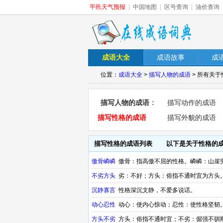
平邑天气预报
|
中国地图
|
区号查询
|
油价查询
成语大全
成语故事
成
位置：
成语大全
>
描写人物的成语
> 所有关
描写人物的成语
：
描写动作的成语
描写性格的成语
描写外貌的成语
描写性格的成语列表
以下是关于性格的
傲骨嶙嶙
傲骨：指高傲不屈的性格。嶙嶙：山崖
不劣方头
劣：不好；方头：俗指不通时宜为方头
沉静寡言
性格深沉文静，不爱多说话。
动心忍性
动心：使内心惊动；忍性：使性格坚韧
方头不劣
方头：俗指不通时宜；不劣：倔强不驯