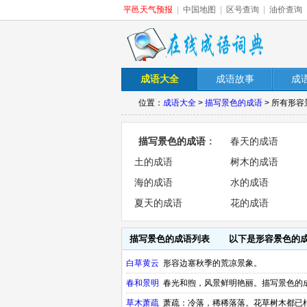
平邑天气预报
|
中国地图
|
区号查询
|
油价查询
成语大全
成语故事
成
位置：
成语大全
>
描写景色的成语
> 所有形
描写景色的成语
：
春天的成语
土的成语
树木的成语
海的成语
水的成语
夏天的成语
花的成语
描写景色的成语列表
以下是形容景色的
白草黄云
形容边塞秋季的荒凉景象。
春和景明
春光和煦，风景鲜明艳丽。描写景色的
草木萧疏
萧疏：冷落，稀稀落落。花草树木都已