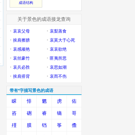
成语结构
关于景色的成语接龙查询
哀哀父母
哀梨蒸食
挨肩擦膀
哀莫大于心死
哀感顽艳
哀哀欲绝
哀丝豪竹
匪夷所思
哀兵必胜
哀思如潮
挨肩搭背
哀而不伤
带有*字描写景色的成语
睬
悱
魍
虏
佑
咨
硎
睿
镝
哥
殣
膜
铛
筝
儋