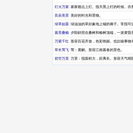
灯火万家
家家都点上灯。指天黑上灯的时候。亦
良辰美景
美好的时光和景物。
绿草如茵
绿油油的草好象地上铺的褥子。常指可供
暮景桑榆
夕阳斜照在桑树和榆树顶端，一派黄昏
万紫千红
形容百花齐放，色彩艳丽。也比喻事物
草长莺飞
莺：黄鹂。形容江南暮春的景色。
碧空万里
万里：指面积大，距离长。形容天气晴