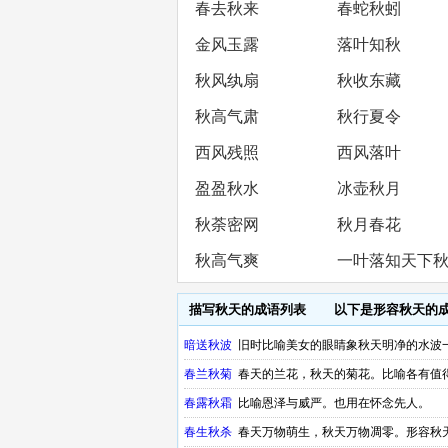
春去秋来
春蛇秋蚓
藏
金风玉露
落叶知秋
秋风纨扇
秋收东藏
秋高气肃
秋行夏令
西风残照
西风落叶
盈盈秋水
冰壶秋月
秋荼密网
秋月春花
秋高气爽
一叶落知天下
描写秋天的成语列表
以下是形容秋天的
暗送秋波
旧时比喻美女的眼睛象秋天明净的水波
春兰秋菊
春天的兰花，秋天的菊花。比喻各有值
春露秋霜
比喻恩泽与威严。也用在怀念先人。
春生秋杀
春天万物萌生，秋天万物凋零。形容秋