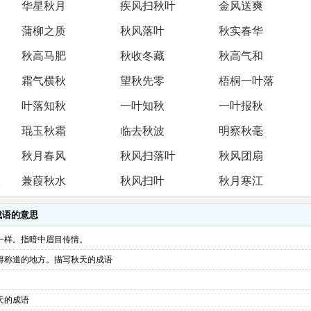
华星秋月
疾风扫秋叶
金风送爽
蒲柳之质
秋风落叶
秋实春华
秋高马肥
秋收冬藏
秋高气和
霜气横秋
望秋先零
梧桐一叶落
叶落知秋
一叶知秋
一叶报秋
琨玉秋霜
临去秋波
明察秋毫
秋月春风
秋风扫落叶
秋风团扇
秋
兼葭秋水
秋风扫叶
秋月寒江
成语的意思
一样。指暗中眉目传情。
得称道的地方。描写秋天的成语
天的成语