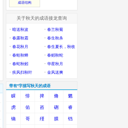
成语结构
关于秋天的成语接龙查询
暗送秋波
春兰秋菊
春露秋霜
春生秋杀
春花秋月
春生夏长，秋收
春蛙秋蝉
冬藏
春蚓秋蛇
春蛇秋蚓
华星秋月
疾风扫秋叶
金风送爽
带有*字描写秋天的成语
睬
悱
捭
脩
魍
虏
佑
咨
硎
睿
镝
哥
殣
膜
铛