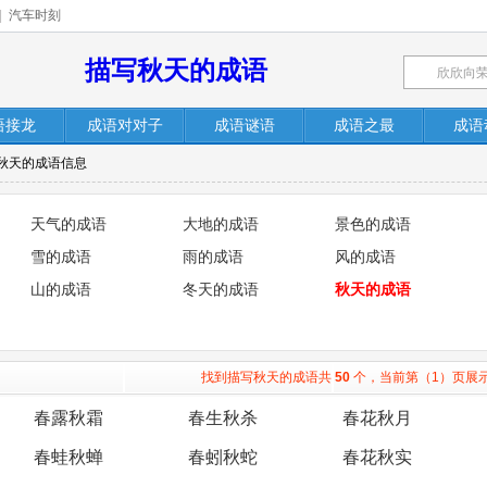
|
汽车时刻
描写秋天的成语
语接龙
成语对对子
成语谜语
成语之最
成语
容秋天的成语信息
天气的成语
大地的成语
景色的成语
雪的成语
雨的成语
风的成语
山的成语
冬天的成语
秋天的成语
找到描写秋天的成语共
50
个，当前第（1）页展
春露秋霜
春生秋杀
春花秋月
春蛙秋蝉
春蚓秋蛇
春花秋实