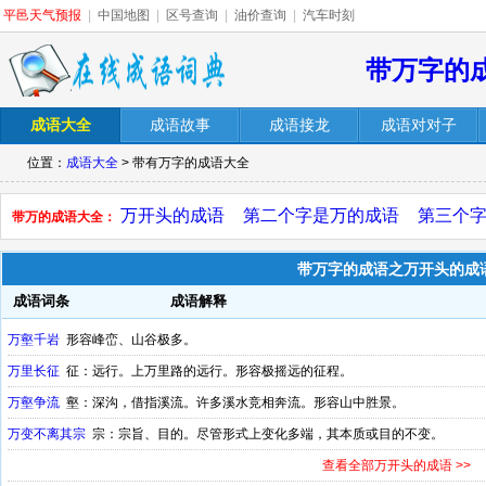
平邑天气预报
|
中国地图
|
区号查询
|
油价查询
|
汽车时刻
带万字的
成语大全
成语故事
成语接龙
成语对对子
位置：
成语大全
> 带有万字的成语大全
万开头的成语
第二个字是万的成语
第三个
带万的成语大全：
带万字的成语之万开头的成
成语词条
成语解释
万壑千岩
形容峰峦、山谷极多。
万里长征
征：远行。上万里路的远行。形容极摇远的征程。
万壑争流
壑：深沟，借指溪流。许多溪水竞相奔流。形容山中胜景。
万变不离其宗
宗：宗旨、目的。尽管形式上变化多端，其本质或目的不变。
查看全部万开头的成语 >>