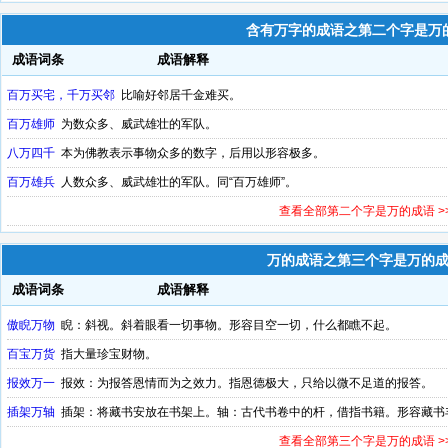
含有万字的成语之第二个字是万
成语词条
成语解释
百万买宅，千万买邻
比喻好邻居千金难买。
百万雄师
为数众多、威武雄壮的军队。
八万四千
本为佛教表示事物众多的数字，后用以形容极多。
百万雄兵
人数众多、威武雄壮的军队。同“百万雄师”。
查看全部第二个字是万的成语 >
万的成语之第三个字是万的
成语词条
成语解释
傲睨万物
睨：斜视。斜着眼看一切事物。形容目空一切，什么都瞧不起。
百宝万货
指大量珍宝财物。
报效万一
报效：为报答恩情而为之效力。指恩德极大，只给以微不足道的报答。
插架万轴
插架：将藏书安放在书架上。轴：古代书卷中的杆，借指书籍。形容藏书
查看全部第三个字是万的成语 >