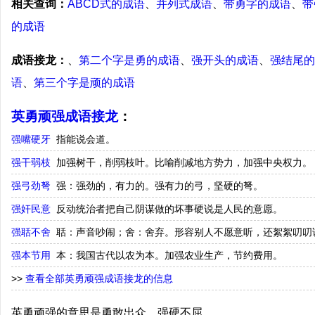
相关查询：
ABCD式的成语
、
并列式成语
、
带勇字的成语
、
带
的成语
成语接龙：
、
第二个字是勇的成语
、
强开头的成语
、
强结尾的
语
、
第三个字是顽的成语
英勇顽强成语接龙
：
强嘴硬牙
指能说会道。
强干弱枝
加强树干，削弱枝叶。比喻削减地方势力，加强中央权力。
强弓劲弩
强：强劲的，有力的。强有力的弓，坚硬的弩。
强奸民意
反动统治者把自己阴谋做的坏事硬说是人民的意愿。
强聒不舍
聒：声音吵闹；舍：舍弃。形容别人不愿意听，还絮絮叨叨
强本节用
本：我国古代以农为本。加强农业生产，节约费用。
>>
查看全部英勇顽强成语接龙的信息
英勇顽强的意思是勇敢出众，强硬不屈