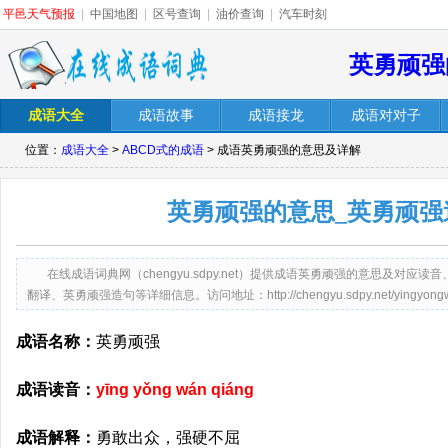
平邑天气预报
|
中国地图
|
区号查询
|
油价查询
|
汽车时刻
英勇顽强
成语大全
成语故事
成语接龙
成语对对子
位置：
成语大全
>
ABCD式的成语
> 成语英勇顽强的意思及详解
英勇顽强的意思_英勇顽强
在线成语词典网（chengyu.sdpy.net）提供成语英勇顽强的意思及对
翻译、英勇顽强造句等详细信息。访问地址：http://chengyu.sdpy.net/yingyongwan
成语名称：
英勇顽强
成语读音：
yīng yǒng wán qiáng
成语解释：
勇敢出众，强硬不屈