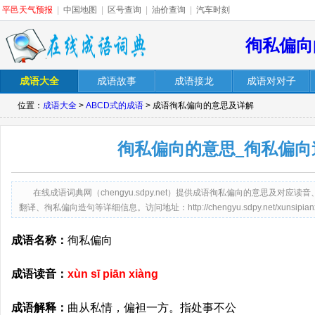
平邑天气预报
|
中国地图
|
区号查询
|
油价查询
|
汽车时刻
徇私偏向
成语大全
成语故事
成语接龙
成语对对子
位置：
成语大全
>
ABCD式的成语
> 成语徇私偏向的意思及详解
徇私偏向的意思_徇私偏向
在线成语词典网（chengyu.sdpy.net）提供成语徇私偏向的意思及对
翻译、徇私偏向造句等详细信息。访问地址：http://chengyu.sdpy.net/xunsipianxi
成语名称：
徇私偏向
成语读音：
xùn sī piān xiàng
成语解释：
曲从私情，偏袒一方。指处事不公