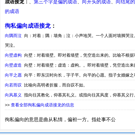
成语接龙：
、
第三个字是偏的成语
、
向开头的成语
、
向结尾的
的成语
徇私偏向成语接龙
：
向隅而泣
向：对着；隅：墙角；泣：小声地哭。一个人面对墙脚哭泣
哭泣。
向壁虚构
向壁：对着墙壁。即对着墙壁，凭空造出来的。比喻不根据
向壁虚造
向壁：对着墙壁；虚造：虚构。。即对着墙壁，凭空造出来
向平之愿
向平：即东汉时向长，字子平。向平的心愿。指子女婚嫁之
向若而叹
比喻向高明者折服，而自叹不如。
向风慕义
指向往其教化，仰慕其礼义。或指向往其风度，仰慕其义行
>>
查看全部徇私偏向成语接龙的信息
徇私偏向的意思是曲从私情，偏袒一方。指处事不公