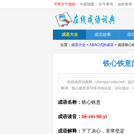
平邑天气预报
|
中国地图
|
区号查询
|
油价查询
成语大全
成语故事
成
位置：
成语大全
>
ABAC式的成语
> 成语铁心
铁心铁意
在线成语词典网（chengyu.sdpy.
翻译、铁心铁意造句等详细信息。访问地址：http://cheng
成语名称：
铁心铁意
成语读音：
tiě xīn tiě yì
成语解释：
下了决心，非常坚定