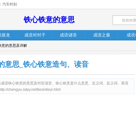
|
汽车时刻
铁心铁意的意思
语接龙
成语对对子
成语谜语
成语之最
成语
铁意的意思及详解
的意思_铁心铁意造句、读音
net）提供成语铁心铁意的意思及对应读音、铁心铁意是什么意思、近义词、反义词、英语
yu.sdpy.net/tiexintieyi.html