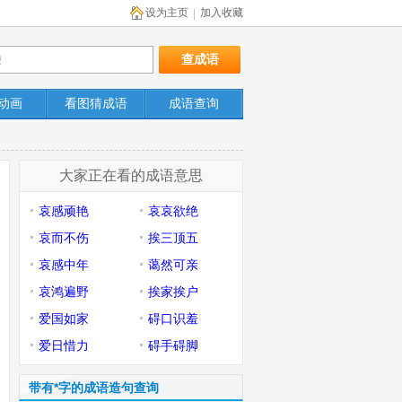
设为主页
加入收藏
|
动画
看图猜成语
成语查询
大家正在看的成语意思
哀感顽艳
哀哀欲绝
哀而不伤
挨三顶五
哀感中年
蔼然可亲
哀鸿遍野
挨家挨户
爱国如家
碍口识羞
爱日惜力
碍手碍脚
带有*字的成语造句查询