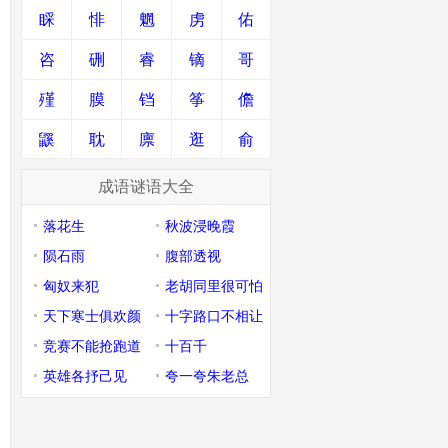
睬
悱
魍
虏
佑
咨
硎
睿
镝
哥
殣
膜
铛
筝
儋
鼷
耽
廪
逛
俞
成语谜语大全
落花生
秋波浸晚霞
陨石雨
腹部透视
匈奴来犯
老胡同里很可怕
天下寒士俱欢颜
十字路口不相让
竞赛不能抢跑道
十百千
英雄各抒己见
夸一夸朱老总