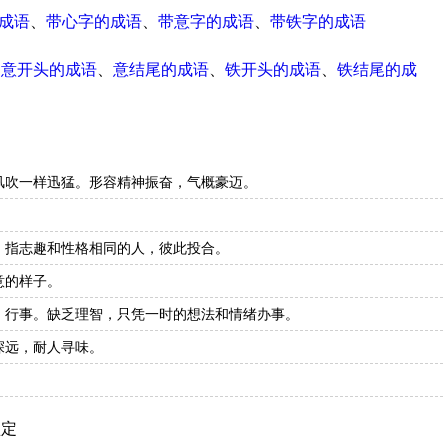
成语
、
带心字的成语
、
带意字的成语
、
带铁字的成语
、
意开头的成语
、
意结尾的成语
、
铁开头的成语
、
铁结尾的成
风吹一样迅猛。形容精神振奋，气概豪迈。
。指志趣和性格相同的人，彼此投合。
意的样子。
：行事。缺乏理智，只凭一时的想法和情绪办事。
深远，耐人寻味。
坚定