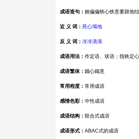
成语造句：
她偏偏铁心铁意要跟他
近 义 词：
死心塌地
反 义 词：
冷冷清清
成语用法：
作定语、状语；指铁定
成语繁体：
鐵心鐵意
常用程度：
常用成语
感情色彩：
中性成语
成语结构：
联合式成语
成语形式：
ABAC式的成语