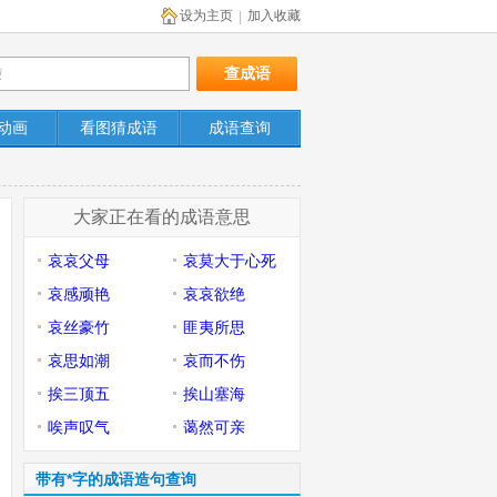
设为主页
加入收藏
|
动画
看图猜成语
成语查询
大家正在看的成语意思
哀哀父母
哀莫大于心死
哀感顽艳
哀哀欲绝
哀丝豪竹
匪夷所思
哀思如潮
哀而不伤
挨三顶五
挨山塞海
唉声叹气
蔼然可亲
带有*字的成语造句查询