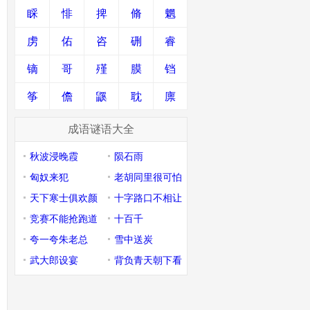
睬
悱
捭
脩
魍
虏
佑
咨
硎
睿
镝
哥
殣
膜
铛
筝
儋
鼷
耽
廪
成语谜语大全
秋波浸晚霞
陨石雨
匈奴来犯
老胡同里很可怕
天下寒士俱欢颜
十字路口不相让
竞赛不能抢跑道
十百千
夸一夸朱老总
雪中送炭
武大郎设宴
背负青天朝下看