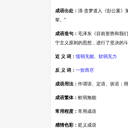
成语出处：
清·贪梦道人《彭公案》
辈。”
成语造句：
毛泽东《目前形势和我们
宁主义原则的思想，进行了坚决的斗
近 义 词：
懦弱无能
、
软弱无力
反 义 词：
一饮而尽
成语用法：
作谓语、定语、状语；
成语繁体：
軟弱無能
常用程度：
常用成语
感情色彩：
贬义成语