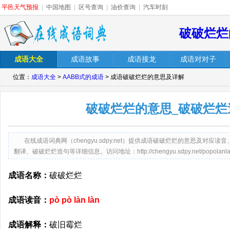
平邑天气预报
|
中国地图
|
区号查询
|
油价查询
|
汽车时刻
破破烂烂
成语大全
成语故事
成语接龙
成语对对子
位置：
成语大全
>
AABB式的成语
> 成语破破烂烂的意思及详解
破破烂烂的意思_破破烂烂
在线成语词典网（chengyu.sdpy.net）提供成语破破烂烂的意思及对
翻译、破破烂烂造句等详细信息。访问地址：http://chengyu.sdpy.net/popolanlan
成语名称：
破破烂烂
成语读音：
pò pò làn làn
成语解释：
破旧霉烂