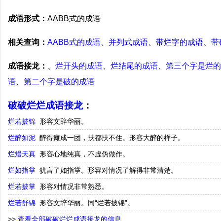
成语形式：
AABB式的成语
相关查询：
AABB式的成语
、
并列式成语
、
带烂字的成语
、
带
成语接龙：
、
烂开头的成语
、
烂结尾的成语
、
第三个字是烂的
语
、
第二个字是破的成语
破破烂烂成语接龙
：
烂若披锦
形容文辞华丽。
烂醉如泥
醉得瘫成一团，扶都扶不住。形容大醉的样子。
烂熳天真
形容心地纯真，不虚伪做作。
烂如指掌
犹言了如指掌。形容对情况了解得非常清楚。
烂若披掌
形容对情况非常熟悉。
烂若舒锦
形容文辞华丽。同“烂若披锦”。
>>
查看全部破破烂烂成语接龙的信息