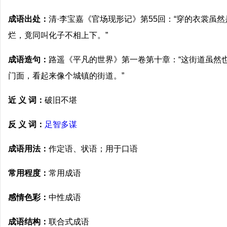
成语出处：
清·李宝嘉《官场现形记》第55回：“穿的衣裳虽
烂，竟同叫化子不相上下。”
成语造句：
路遥《平凡的世界》第一卷第十章：“这街道虽然
门面，看起来像个城镇的街道。”
近 义 词：
破旧不堪
反 义 词：
足智多谋
成语用法：
作定语、状语；用于口语
常用程度：
常用成语
感情色彩：
中性成语
成语结构：
联合式成语