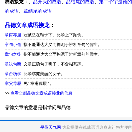
成语接龙：
、
品开头的成语
、
品结尾的成语
、
第二个字是德的
的成语
、
章结尾的成语
品德文章成语接龙
：
章甫荐履
冠被垫在鞋子下。比喻上下颠倒。
章句小儒
指不能通达大义而拘泥于辨析章句的儒生。
章句之徒
指不能通达大义而拘泥于辨析章句的儒生。
章决句断
文章正确句子明了，不含糊其辞。
章台杨柳
比喻窈窕美丽的女子。
章父荐屦
见“ 章甫薦履 ”。
>>
查看全部品德文章成语接龙的信息
品德文章的意思是指学问和品德
平邑天气网
为您提供在线成语词典查询让您方便