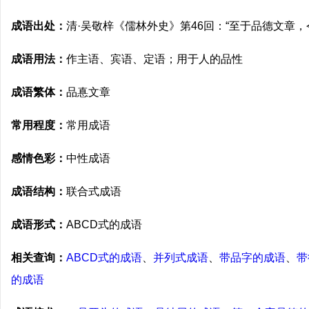
成语出处：
清·吴敬梓《儒林外史》第46回：“至于品德文章，
成语用法：
作主语、宾语、定语；用于人的品性
成语繁体：
品惪文章
常用程度：
常用成语
感情色彩：
中性成语
成语结构：
联合式成语
成语形式：
ABCD式的成语
相关查询：
ABCD式的成语
、
并列式成语
、
带品字的成语
、
带
的成语