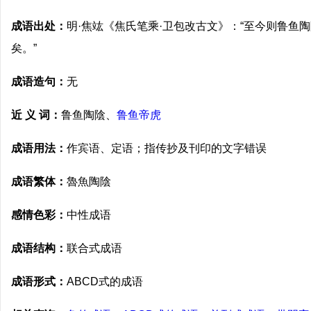
成语出处：
明·焦竑《焦氏笔乘·卫包改古文》：“至今则鲁鱼
矣。”
成语造句：
无
近 义 词：
鲁鱼陶陰、
鲁鱼帝虎
成语用法：
作宾语、定语；指传抄及刊印的文字错误
成语繁体：
魯魚陶陰
感情色彩：
中性成语
成语结构：
联合式成语
成语形式：
ABCD式的成语