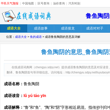
平邑天气预报
|
中国地图
|
区号查询
|
油价查询
|
汽车时刻
鲁鱼陶阴
成语大全
成语故事
成语接龙
成语对对子
位置：
成语大全
>
鱼的成语
> 成语鲁鱼陶阴的意思及详解
鲁鱼陶阴的意思_鲁鱼陶阴
在线成语词典网（chengyu.sdpy.net）提供成语鲁鱼陶阴的意思及对
翻译、鲁鱼陶阴造句等详细信息。访问地址：http://chengyu.sdpy.net/luyutaoyin.
成语名称：
鲁鱼陶阴
成语读音：
lǔ yú táo yīn
成语解释：
“鲁”和“鱼”、“陶”和“阴”字形相近易混。指传抄刊