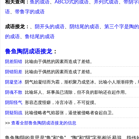
相关查询：
鱼的成语
、
ABCD式的成语
、
并列式成语
、
带阴字
语
、
带鲁字的成语
成语接龙：
、
阴开头的成语
、
阴结尾的成语
、
第三个字是陶的
的成语
、
鲁结尾的成语
鲁鱼陶阴成语接龙
：
阴差阳错
比喻由于偶然的因素而造成了差错。
阴错阳差
比喻由于偶然的因素而造成了差错。
阴凝坚冰
阴气始凝结而为霜，渐积聚乃成坚冰。比喻小人渐渐得势，
阴魂不散
比喻坏人、坏事虽已清除，但不良的影响还在起作用。
阴阳怪气
形容态度怪癖，冷言冷语，不可捉摸。
阴疑阳战
比喻侵略者气焰嚣张，逼使被侵略者奋起自卫。
>>
查看全部鲁鱼陶阴成语接龙的信息
鲁鱼陶阴的意思是“鲁”和“鱼”、“陶”和“阴”字形相近易混。指