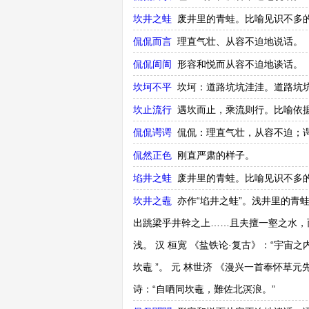
坎井之蛙
废井里的青蛙。比喻见识不多
侃侃而言
理直气壮、从容不迫地说话。
侃侃訚訚
形容和悦而从容不迫地谈话。
坎坷不平
坎坷：道路坑坑洼洼。道路坑
坎止流行
遇坎而止，乘流则行。比喻依
侃侃谔谔
侃侃：理直气壮，从容不迫；
侃然正色
刚直严肃的样子。
埳井之蛙
废井里的青蛙。比喻见识不多的
坎井之鼃
亦作“埳井之蛙”。浅井里的青
出跳梁乎井幹之上……且夫擅一壑之水，
浅。 汉 桓宽 《盐铁论·复古》：“宇宙
坎鼃 ”。 元 林世济 《漫兴一首奉怀草
诗：“自哂同坎鼃，難佐北溟浪。”