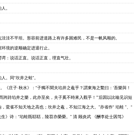
的人。
坑洼洼不平坦。形容前进道路上有许多困难民，不是一帆风顺的。
据环境的逆顺确定进退行止。
谔谔：说话正直。说话正直，理直气壮。
人。同“坎井之蛙”。
蛙。《庄子·秋水》：“子獨不聞夫埳井之鼃乎？謂東海之鱉曰：‘吾樂與！
而跨跱埳井之樂，此亦至矣，夫子奚不時來入觀乎！’”后因以比喻见识短
之内，鷰雀不知天地之高也；坎井之鼃，不知江海之大。”亦省作“ 埳蛙 ”、“
元先生》诗：“埳蛙既聒聒，陵苕亦榮榮。” 清 顾炎武 《酬李处士因笃》