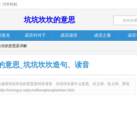
|
汽车时刻
坑坑坎坎的意思
语接龙
成语对对子
成语谜语
成语之最
成语
坎坎的意思及详解
的意思_坑坑坎坎造句、读音
net）提供成语坑坑坎坎的意思及对应读音、坑坑坎坎是什么意思、近义词、反义词、英语
gyu.sdpy.net/kengkengkankan.html