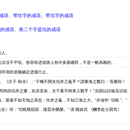
成语
、
带坎字的成语
、
带坑字的成语
尾的成语
、
第二个字是坑的成语
的人。
坑洼洼不平坦。形容前进道路上有许多困难民，不是一帆风顺的。
据环境的逆顺确定进退行止。
蛙。《庄子·秋水》：“子獨不聞夫埳井之鼃乎？謂東海之鱉曰：‘吾樂與！
而跨跱埳井之樂，此亦至矣，夫子奚不時來入觀乎！’”后因以比喻见识短
之内，鷰雀不知天地之高也；坎井之鼃，不知江海之大。”亦省作“ 埳蛙 ”、“
元先生》诗：“埳蛙既聒聒，陵苕亦榮榮。” 清 顾炎武 《酬李处士因笃》