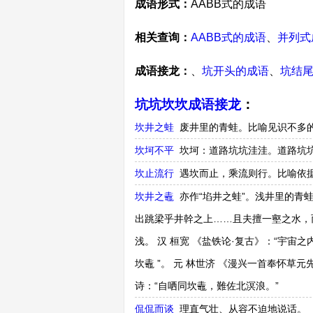
成语形式：
AABB式的成语
相关查询：
AABB式的成语
、
并列式
成语接龙：
、
坑开头的成语
、
坑结
坑坑坎坎成语接龙
：
坎井之蛙
废井里的青蛙。比喻见识不多
坎坷不平
坎坷：道路坑坑洼洼。道路坑
坎止流行
遇坎而止，乘流则行。比喻依
坎井之鼃
亦作“埳井之蛙”。浅井里的青
出跳梁乎井幹之上……且夫擅一壑之水，
浅。 汉 桓宽 《盐铁论·复古》：“宇宙
坎鼃 ”。 元 林世济 《漫兴一首奉怀草
诗：“自哂同坎鼃，難佐北溟浪。”
侃侃而谈
理直气壮、从容不迫地说话。