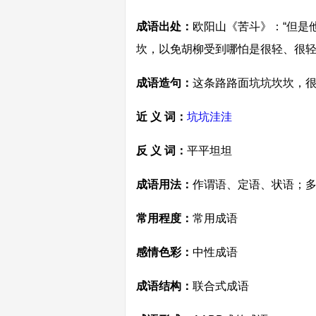
成语出处：
欧阳山《苦斗》：“但是
坎，以免胡柳受到哪怕是很轻、很轻
成语造句：
这条路路面坑坑坎坎，
近 义 词：
坑坑洼洼
反 义 词：
平平坦坦
成语用法：
作谓语、定语、状语；
常用程度：
常用成语
感情色彩：
中性成语
成语结构：
联合式成语