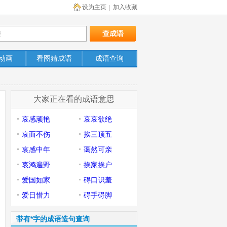
设为主页
加入收藏
|
动画
看图猜成语
成语查询
大家正在看的成语意思
哀感顽艳
哀哀欲绝
哀而不伤
挨三顶五
哀感中年
蔼然可亲
哀鸿遍野
挨家挨户
爱国如家
碍口识羞
爱日惜力
碍手碍脚
带有*字的成语造句查询