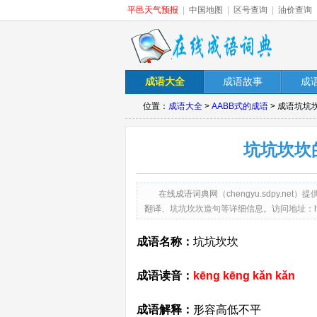
平邑天气预报
|
中国地图
|
区号查询
|
油价查询
成语大全
成语故事
成
位置：
成语大全
>
AABB式的成语
> 成语坑坑
坑坑坎坎
在线成语词典网（chengyu.sdpy.
翻译、坑坑坎坎造句等详细信息。访问地址：http://chen
成语名称：
坑坑坎坎
成语读音：
kēng kēng kǎn kǎn
成语解释：
形容高低不平