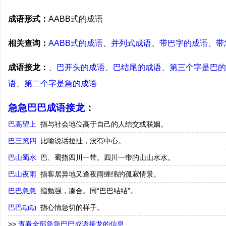
成语形式：
AABB式的成语
相关查询：
AABB式的成语
、
并列式成语
、
带巴字的成语
、
带
成语接龙：
、
巴开头的成语
、
巴结尾的成语
、
第三个字是巴的
语
、
第二个字是急的成语
急急巴巴成语接龙
：
巴高望上
指与社会地位高于自己的人结交或联姻。
巴三览四
比喻说话拉扯，没有中心。
巴山蜀水
巴、蜀指四川一带。四川一带的山山水水。
巴山夜雨
指客居异地又逢夜雨缠绵的孤寂情景。
巴巴急急
指勉强，凑合。同“巴巴结结”。
巴巴劫劫
指心情急切的样子。
>>
查看全部急急巴巴成语接龙的信息