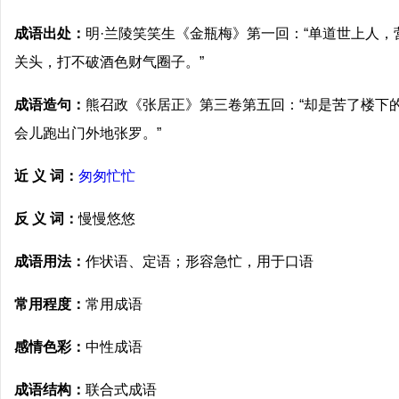
成语出处：
明·兰陵笑笑生《金瓶梅》第一回：“单道世上人
关头，打不破酒色财气圈子。”
成语造句：
熊召政《张居正》第三卷第五回：“却是苦了楼下
会儿跑出门外地张罗。”
近 义 词：
匆匆忙忙
反 义 词：
慢慢悠悠
成语用法：
作状语、定语；形容急忙，用于口语
常用程度：
常用成语
感情色彩：
中性成语
成语结构：
联合式成语