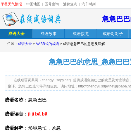
平邑天气预报
|
中国地图
|
区号查询
|
油价查询
|
汽车时刻
急急巴巴
成语大全
成语故事
成语接龙
成语对对子
位置：
成语大全
>
AABB式的成语
> 成语急急巴巴的意思及详解
急急巴巴的意思_急急巴巴
在线成语词典网（chengyu.sdpy.net）提供成语急急巴巴的意思及对
翻译、急急巴巴造句等详细信息。访问地址：http://chengyu.sdpy.net/jijibaba.ht
成语名称：
急急巴巴
成语读音：
jí jí bā bā
成语解释：
形容急忙，紧急