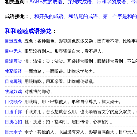
相关查询：
AABB式的成语
、
并列式成语
、
带和字的成语
、
带
成语接龙：
、
和开头的成语
、
和结尾的成语
、
第二个字是和的
和和睦睦成语接龙
：
目迷五色
五色：各种颜色。形容颜色既多又杂，因而看不清。比喻事
目中无人
眼里没有别人。形容骄傲自大，看不起人。
目濡耳染
濡：沾湿；染：沾染。耳朵经常听到，眼睛经常看到，不知
牧豕听经
一面放猪，一面听讲。比喻求学努力。
目食耳视
用眼睛吃，用耳朵看。比喻颠倒错乱。
牧猪奴戏
对赌博的鄙称。
目使颐令
用眼睛、用下巴指使人。形容自命尊贵，摆大架子。
目送手挥
手眼并用，怎么想就怎么用。也比喻语言文字的意义双关，
目挑心招
挑：挑逗；招：指勾引。眉目传情，心神招引。
目无余子
余子：其他的人。眼里没有旁人。形容自高自大，目中无人