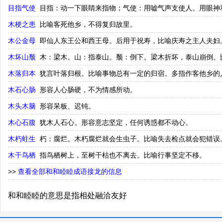
目指气使
目指：动一下眼睛来指物；气使：用嘘气声支使人。用眼神
木梗之患
比喻客死他乡，不得复归故里。
木公金母
即仙人东王公和西王母。后用于祝寿，比喻庆寿之主人夫妇
木坏山颓
木：梁木。山：指泰山。颓：倒下。梁木折坏，泰山崩倒。比
木落归本
犹言叶落归根。比喻事物总有一定的归宿。多指作客他乡的
木石心肠
形容人心肠硬，不为情感所动。
木头木脑
形容呆板、迟钝。
木心石腹
犹木人石心。形容意志坚定，任何诱惑都不动心。
木朽蛀生
朽：腐烂。木朽腐烂就会生虫子。比喻失去检点就会犯错误
木干鸟栖
指鸟栖树上，至树干枯也不离去。比喻行事坚定不移。
>>
查看全部和和睦睦成语接龙的信息
和和睦睦的意思是指相处融洽友好