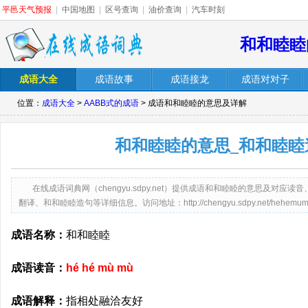
平邑天气预报
|
中国地图
|
区号查询
|
油价查询
|
汽车时刻
和和睦睦
成语大全
成语故事
成语接龙
成语对对子
位置：
成语大全
>
AABB式的成语
> 成语和和睦睦的意思及详解
和和睦睦的意思_和和睦睦
在线成语词典网（chengyu.sdpy.net）提供成语和和睦睦的意思及对
翻译、和和睦睦造句等详细信息。访问地址：http://chengyu.sdpy.net/hehemumu
成语名称：
和和睦睦
成语读音：
hé hé mù mù
成语解释：
指相处融洽友好