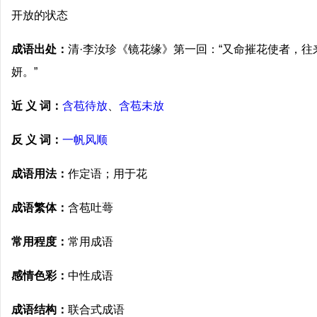
开放的状态
成语出处：
清·李汝珍《镜花缘》第一回：“又命摧花使者，
妍。”
近 义 词：
含苞待放
、
含苞未放
反 义 词：
一帆风顺
成语用法：
作定语；用于花
成语繁体：
含苞吐蕚
常用程度：
常用成语
感情色彩：
中性成语
成语结构：
联合式成语