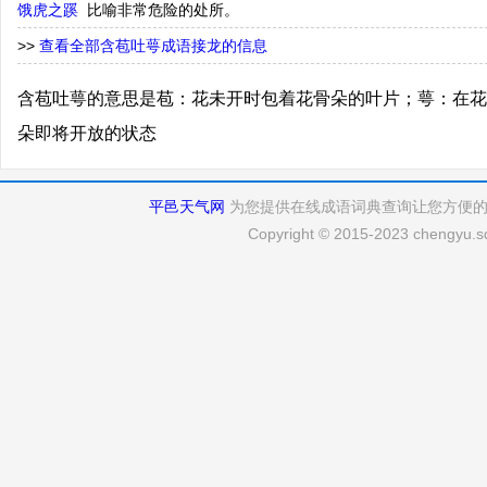
饿虎之蹊
比喻非常危险的处所。
>>
查看全部含苞吐萼成语接龙的信息
含苞吐萼的意思是苞：花未开时包着花骨朵的叶片；萼：在花
朵即将开放的状态
平邑天气网
为您提供在线成语词典查询让您方便
Copyright © 2015-2023 chengyu.sd