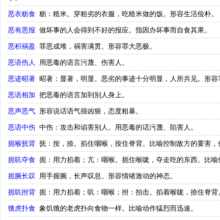
恶衣粝食
粝：糙米。穿粗劣的衣服，吃糙米做的饭。形容生活俭朴。
恶有恶报
做坏事的人会得到不好的报应。指因办坏事而自食其果。
恶积祸盈
罪恶成堆，祸害满贯。形容罪大恶极。
恶语伤人
用恶毒的语言污蔑、伤害人。
恶迹昭著
昭著：显著，明显。恶劣的事迹十分明显，人所共见。形容
恶语相加
把恶毒的语言加到别人身上。
恶声恶气
形容说话语气很凶狠，态度粗暴。
恶语中伤
中伤：攻击和谄害别人。用恶毒的话污蔑、陷害人。
扼喉抚背
抚：按，捺。掐住咽喉，按住脊背。比喻控制敌方的要害，
扼吭夺食
扼：用力掐着；亢：咽喉。扼住喉咙，夺走吃的东西。比喻
扼腕长叹
用手握腕，长声叹息。形容情绪激动的神态。
扼吭拊背
扼：用力掐着；吭：咽喉；拊：拍击。掐着喉咙，捺住脊背
饿虎扑食
象饥饿的老虎扑向食物一样。比喻动作猛烈而迅速。