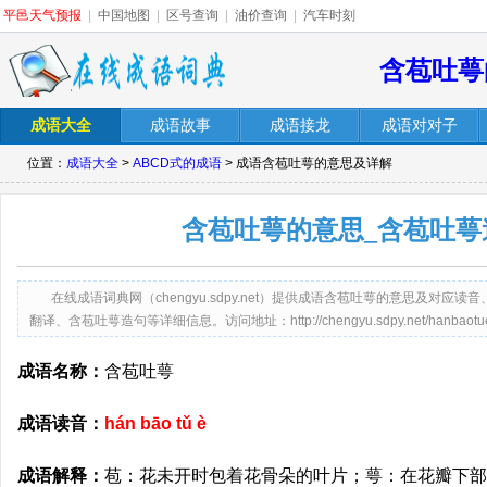
平邑天气预报
|
中国地图
|
区号查询
|
油价查询
|
汽车时刻
含苞吐萼
成语大全
成语故事
成语接龙
成语对对子
位置：
成语大全
>
ABCD式的成语
> 成语含苞吐萼的意思及详解
含苞吐萼的意思_含苞吐萼
在线成语词典网（chengyu.sdpy.net）提供成语含苞吐萼的意思及对
翻译、含苞吐萼造句等详细信息。访问地址：http://chengyu.sdpy.net/hanbaotue.
成语名称：
含苞吐萼
成语读音：
hán bāo tǔ è
成语解释：
苞：花未开时包着花骨朵的叶片；萼：在花瓣下部