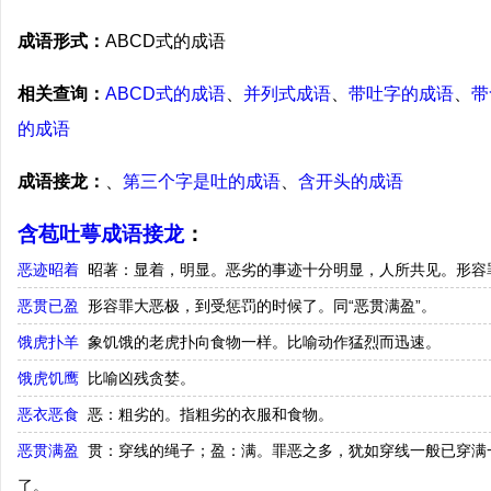
成语形式：
ABCD式的成语
相关查询：
ABCD式的成语
、
并列式成语
、
带吐字的成语
、
带
的成语
成语接龙：
、
第三个字是吐的成语
、
含开头的成语
含苞吐萼成语接龙
：
恶迹昭着
昭著：显着，明显。恶劣的事迹十分明显，人所共见。形容
恶贯已盈
形容罪大恶极，到受惩罚的时候了。同“恶贯满盈”。
饿虎扑羊
象饥饿的老虎扑向食物一样。比喻动作猛烈而迅速。
饿虎饥鹰
比喻凶残贪婪。
恶衣恶食
恶：粗劣的。指粗劣的衣服和食物。
恶贯满盈
贯：穿线的绳子；盈：满。罪恶之多，犹如穿线一般已穿满
了。