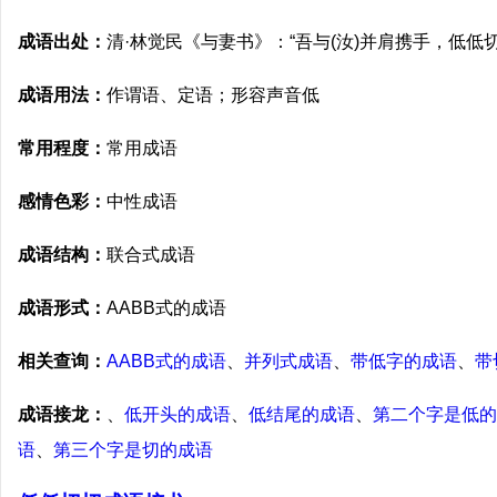
成语出处：
清·林觉民《与妻书》：“吾与(汝)并肩携手，低低
成语用法：
作谓语、定语；形容声音低
常用程度：
常用成语
感情色彩：
中性成语
成语结构：
联合式成语
成语形式：
AABB式的成语
相关查询：
AABB式的成语
、
并列式成语
、
带低字的成语
、
带
成语接龙：
、
低开头的成语
、
低结尾的成语
、
第二个字是低的
语
、
第三个字是切的成语