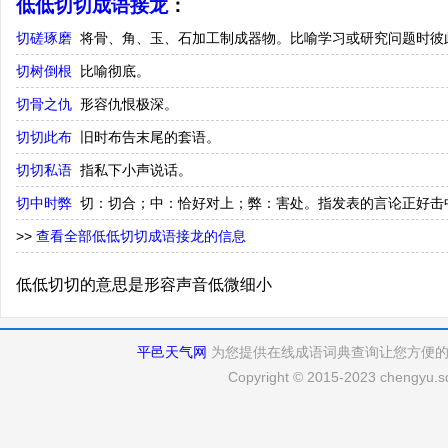
低低切切成语接龙
：
切磋琢磨
将骨、角、玉、石加工制成器物。比喻学习或研究问题时彼
切树倒根
比喻彻底。
切骨之仇
形容仇恨极深。
切切此布
旧时布告末尾的套语。
切切私语
指私下小声说话。
切中时弊
切：切合；中：恰好对上；弊：害处。指发表的言论正好击
>>
查看全部低低切切成语接龙的信息
低低切切的意思是形容声音低微细小
平邑天气网
为您提供在线成语词典查询让您方便
Copyright © 2015-2023 chengyu.sd