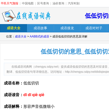
平邑天气预报
|
中国地图
|
区号查询
|
油价查询
|
汽车时刻
低低切切
成语大全
成语故事
成语接龙
成语对对子
位置：
成语大全
>
AABB式的成语
> 成语低低切切的意思及详解
低低切切的意思_低低切切
在线成语词典网（chengyu.sdpy.net）提供成语低低切切的意思及对
翻译、低低切切造句等详细信息。访问地址：http://chengyu.sdpy.net/didiqieqie.
成语名称：
低低切切
成语读音：
dī dī qiè qiè
成语解释：
形容声音低微细小