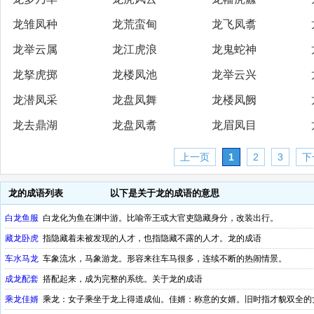
龙雏凤种
龙荒蛮甸
龙飞凤翥
龙举云属
龙江虎浪
龙鬼蛇神
龙拏虎掷
龙楼凤池
龙举云兴
龙潜凤采
龙盘凤舞
龙楼凤阙
龙去鼎湖
龙盘凤翥
龙眉凤目
上一页
1
2
3
下
龙的成语列表
以下是关于龙的成语的意思
白龙鱼服
白龙化为鱼在渊中游。比喻帝王或大官吏隐藏身分，改装出行。
藏龙卧虎
指隐藏着未被发现的人才，也指隐藏不露的人才。龙的成语
车水马龙
车象流水，马象游龙。形容来往车马很多，连续不断的热闹情景。
成龙配套
搭配起来，成为完整的系统。关于龙的成语
乘龙佳婿
乘龙：女子乘坐于龙上得道成仙。佳婿：称意的女婿。旧时指才貌双全的