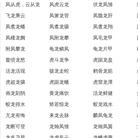
风从虎，云从龙
风虎云龙
伏龙凤雏
飞龙乘云
凤箫龙管
凤髓龙肝
凤翥龙蟠
凤翥龙骧
凤翥龙翔
凤楼龙阙
凤附龙攀
凤毛龙甲
附凤攀龙
龟龙鳞凤
龟龙片甲
鳌愤龙愁
虎斗龙争
虎踞龙盘
活龙活现
骇龙走蛇
鹤骨龙筋
虎超龙骧
虎踞龙蟠
虎窟龙潭
画龙刻鹄
黄龙痛饮
活龙鲜健
蛟龙得水
矫若惊龙
蛟龙戏水
亢龙有悔
来龙去脉
麟凤龟龙
龙断可登
龙翰凤雏
龙翰凤翼
龙多乃旱
龙虎风云
龙幡虎纛