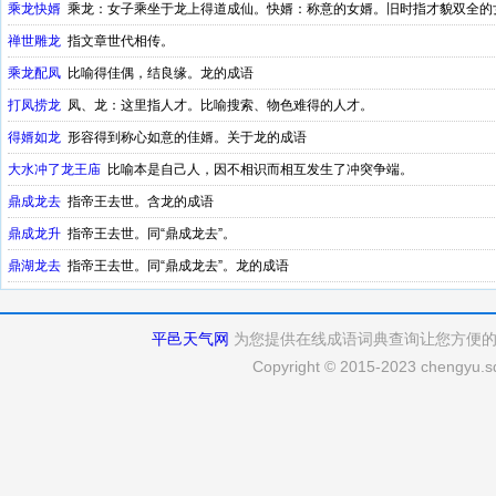
乘龙快婿
乘龙：女子乘坐于龙上得道成仙。快婿：称意的女婿。旧时指才貌双全的
禅世雕龙
指文章世代相传。
乘龙配凤
比喻得佳偶，结良缘。龙的成语
打凤捞龙
凤、龙：这里指人才。比喻搜索、物色难得的人才。
得婿如龙
形容得到称心如意的佳婿。关于龙的成语
大水冲了龙王庙
比喻本是自己人，因不相识而相互发生了冲突争端。
鼎成龙去
指帝王去世。含龙的成语
鼎成龙升
指帝王去世。同“鼎成龙去”。
鼎湖龙去
指帝王去世。同“鼎成龙去”。龙的成语
平邑天气网
为您提供在线成语词典查询让您方便
Copyright © 2015-2023 chengyu.sd