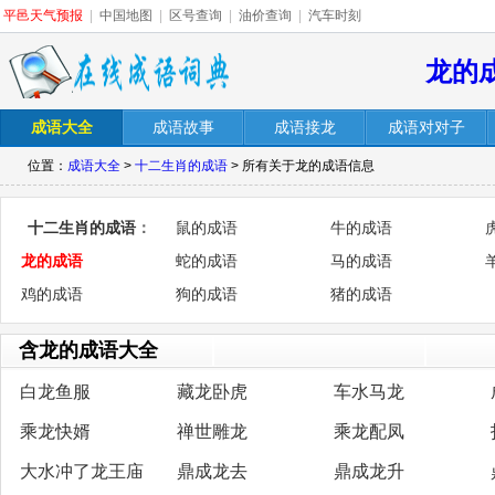
平邑天气预报
|
中国地图
|
区号查询
|
油价查询
|
汽车时刻
龙的
成语大全
成语故事
成语接龙
成语对对子
位置：
成语大全
>
十二生肖的成语
> 所有关于龙的成语信息
十二生肖的成语
：
鼠的成语
牛的成语
龙的成语
蛇的成语
马的成语
鸡的成语
狗的成语
猪的成语
含龙的成语大全
白龙鱼服
藏龙卧虎
车水马龙
乘龙快婿
禅世雕龙
乘龙配凤
大水冲了龙王庙
鼎成龙去
鼎成龙升