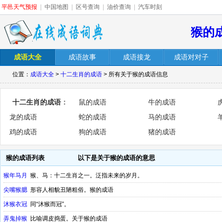
平邑天气预报
|
中国地图
|
区号查询
|
油价查询
|
汽车时刻
猴的
成语大全
成语故事
成语接龙
成语对对子
位置：
成语大全
>
十二生肖的成语
> 所有关于猴的成语信息
十二生肖的成语
：
鼠的成语
牛的成语
龙的成语
蛇的成语
马的成语
鸡的成语
狗的成语
猪的成语
猴的成语列表
以下是关于猴的成语的意思
猴年马月
猴、马：十二生肖之一。泛指未来的岁月。
尖嘴猴腮
形容人相貌丑陋粗俗。猴的成语
沐猴衣冠
同“沐猴而冠”。
弄鬼掉猴
比喻调皮捣蛋。关于猴的成语