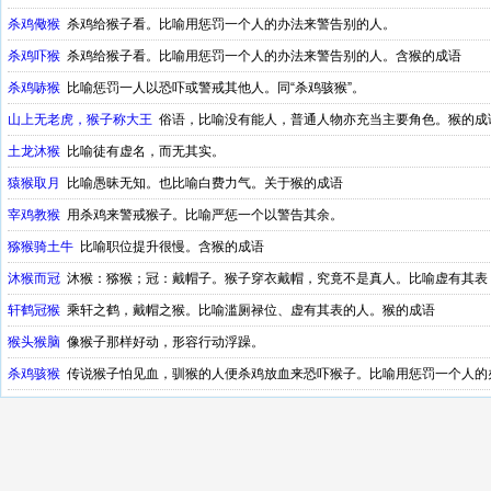
杀鸡儆猴
杀鸡给猴子看。比喻用惩罚一个人的办法来警告别的人。
杀鸡吓猴
杀鸡给猴子看。比喻用惩罚一个人的办法来警告别的人。含猴的成语
杀鸡哧猴
比喻惩罚一人以恐吓或警戒其他人。同“杀鸡骇猴”。
山上无老虎，猴子称大王
俗语，比喻没有能人，普通人物亦充当主要角色。猴的成
土龙沐猴
比喻徒有虚名，而无其实。
猿猴取月
比喻愚昧无知。也比喻白费力气。关于猴的成语
宰鸡教猴
用杀鸡来警戒猴子。比喻严惩一个以警告其余。
猕猴骑土牛
比喻职位提升很慢。含猴的成语
沐猴而冠
沐猴：猕猴；冠：戴帽子。猴子穿衣戴帽，究竟不是真人。比喻虚有其表
轩鹤冠猴
乘轩之鹤，戴帽之猴。比喻滥厕禄位、虚有其表的人。猴的成语
猴头猴脑
像猴子那样好动，形容行动浮躁。
杀鸡骇猴
传说猴子怕见血，驯猴的人便杀鸡放血来恐吓猴子。比喻用惩罚一个人的