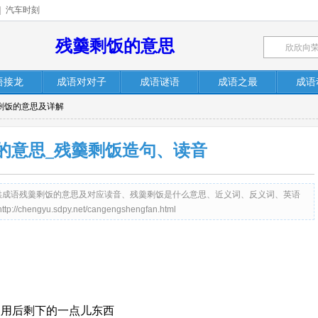
|
汽车时刻
残羹剩饭的意思
语接龙
成语对对子
成语谜语
成语之最
成语
羹剩饭的意思及详解
的意思_残羹剩饭造句、读音
net）提供成语残羹剩饭的意思及对应读音、残羹剩饭是什么意思、近义词、反义词、英语
gyu.sdpy.net/cangengshengfan.html
取用后剩下的一点儿东西