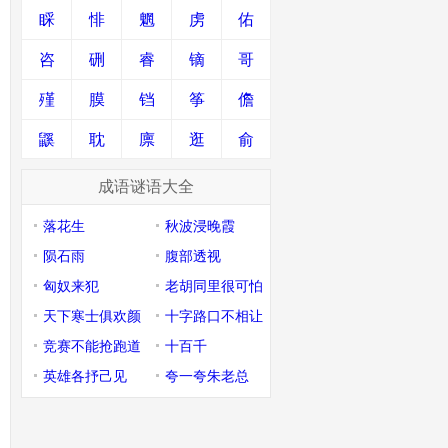
睬
悱
魍
虏
佑
咨
硎
睿
镝
哥
殣
膜
铛
筝
儋
鼷
耽
廪
逛
俞
成语谜语大全
落花生
秋波浸晚霞
陨石雨
腹部透视
匈奴来犯
老胡同里很可怕
天下寒士俱欢颜
十字路口不相让
竞赛不能抢跑道
十百千
英雄各抒己见
夸一夸朱老总