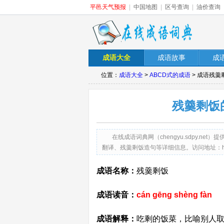
平邑天气预报
|
中国地图
|
区号查询
|
油价查询
成语大全
成语故事
成
位置：
成语大全
>
ABCD式的成语
> 成语残
残羹剩饭
在线成语词典网（chengyu.sdpy.
翻译、残羹剩饭造句等详细信息。访问地址：http://chen
成语名称：
残羹剩饭
成语读音：
cán gēng shèng fàn
成语解释：
吃剩的饭菜，比喻别人