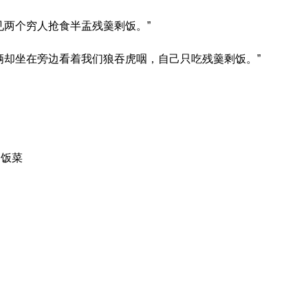
见两个穷人抢食半盂残羹剩饭。”
俩却坐在旁边看着我们狼吞虎咽，自己只吃残羹剩饭。”
的饭菜