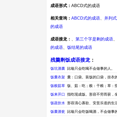
成语形式：
ABCD式的成语
相关查询：
ABCD式的成语
、
并列式
的成语
成语接龙：
、
第三个字是剩的成语
的成语
、
饭结尾的成语
残羹剩饭成语接龙
：
饭坑酒囊
比喻只会吃喝不会做事的人。
饭囊衣架
囊：口袋。装饭的口袋，挂衣
饭糗茹草
饭、茹：吃；糗：干粮；草：
饭来开口
指吃现成饭。形容不劳而获，坐
饭蔬饮水
形容清心寡欲、安贫乐道的生
饭囊酒瓮
比喻只会吃饭喝酒，不会做事