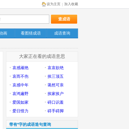
设为主页
加入收藏
|
动画
看图猜成语
成语查询
大家正在看的成语意思
哀感顽艳
哀哀欲绝
哀而不伤
挨三顶五
哀感中年
蔼然可亲
哀鸿遍野
挨家挨户
爱国如家
碍口识羞
爱日惜力
碍手碍脚
带有*字的成语造句查询