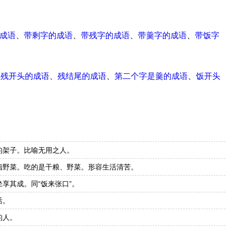
成语
、
带剩字的成语
、
带残字的成语
、
带羹字的成语
、
带饭字
、
残开头的成语
、
残结尾的成语
、
第二个字是羹的成语
、
饭开头
的架子。比喻无用之人。
指野菜。吃的是干粮、野菜。形容生活清苦。
享其成。同“饭来张口”。
活。
的人。