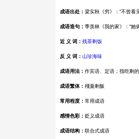
成语出处：
梁实秋《穷》：“不曾看
成语造句：
季羡林《我的家》：“她
近 义 词：
残茶剩饭
反 义 词：
山珍海味
成语用法：
作宾语、定语；指吃剩
成语繁体：
殘羹剩飯
常用程度：
常用成语
感情色彩：
贬义成语
成语结构：
联合式成语