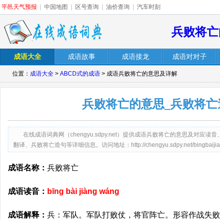
平邑天气预报
|
中国地图
|
区号查询
|
油价查询
|
汽车时刻
兵败将亡
成语大全
成语故事
成语接龙
成语对对子
位置：
成语大全
>
ABCD式的成语
> 成语兵败将亡的意思及详解
兵败将亡的意思_兵败将亡
在线成语词典网（chengyu.sdpy.net）提供成语兵败将亡的意思及对
翻译、兵败将亡造句等详细信息。访问地址：http://chengyu.sdpy.net/bingbaijian
成语名称：
兵败将亡
成语读音：
bīng bài jiàng wáng
成语解释：
兵：军队。军队打败仗，将官阵亡。形容作战失败