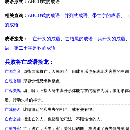
成语形式：
ABCD式的成语
相关查询：
ABCD式的成语
、
并列式成语
、
带亡字的成语
、
带
的成语
成语接龙：
、
亡开头的成语
、
亡结尾的成语
、
兵开头的成语
、
语
、
第二个字是败的成语
兵败将亡成语接龙
：
亡国之音
原指国家将亡，人民困苦，因此音乐也多表现为哀思的曲调
亡魂丧胆
形容惊慌恐惧到极点。
亡魂失魄
魂、魄：旧指人身中离开形体能存在的精神为魂，依附形体
定、行动失常的样子。
亡戟得矛
比喻得到的和失去的相当，或有失有得。
亡命之徒
指逃亡的人。也指冒险犯法，不顾性命的人。
亡羊补牢
亡：逃亡，丢失；牢：关牲口的圈。羊逃跑了再去修补羊圈