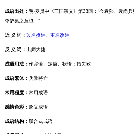
成语出处：
明·罗贯中《三国演义》第33回：“今袁熙、袁尚
夺鹊巢之意也。”
近 义 词：
改名换姓
、
更名改姓
反 义 词：
出师大捷
成语用法：
作宾语、定语、状语；指失败
成语繁体：
兵敗將亡
常用程度：
常用成语
感情色彩：
贬义成语
成语结构：
联合式成语