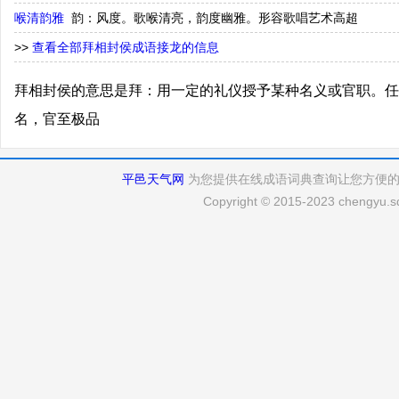
喉清韵雅
韵：风度。歌喉清亮，韵度幽雅。形容歌唱艺术高超
>>
查看全部拜相封侯成语接龙的信息
拜相封侯的意思是拜：用一定的礼仪授予某种名义或官职。任
名，官至极品
平邑天气网
为您提供在线成语词典查询让您方便
Copyright © 2015-2023 chengyu.sd