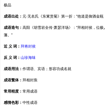
极品
成语出处：
元·无名氏《东篱赏菊》第一折：“他道是御酒金瓯
成语造句：
高阳《胡雪岩全传·萧瑟洋场》：“拜相封侯，位
藩。”
近 义 词：
拜将封侯
反 义 词：
山珍海味
成语用法：
作谓语、宾语；形容功成名就
成语繁体：
拜相封矦
常用程度：
常用成语
感情色彩：
中性成语