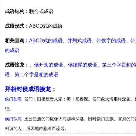
成语结构：
联合式成语
成语形式：
ABCD式的成语
相关查询：
ABCD式的成语
、
并列式成语
、
带侯字的成语
、
带
的成语
成语接龙：
、
侯开头的成语
、
侯结尾的成语
、
第三个字是封的
语
、
第二个字是相的成语
拜相封侯成语接龙
：
侯门如海
侯门：旧指显贵人家；海：形容深。侯门象大海那样深邃。
绝。
侯门似海
王公贵族的门庭像大海那样深遂。旧时豪门贵族、官府的门
相识的人，后因地位悬殊而疏远。