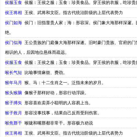
侯服玉食
侯服：王侯之服；玉食：珍美食品。穿王侯的衣服，吃珍贵
侯王将相
王侯、武将和文臣。指古代统治阶级的上层代表势力
侯门如海
侯门：旧指显贵人家；海：形容深。侯门象大海那样深邃。
绝。
侯门似海
王公贵族的门庭像大海那样深遂。旧时豪门贵族、官府的门
相识的人，后因地位悬殊而疏远。
侯服玉食
侯服：王侯之服；玉食：珍美食品。穿王侯的衣服，吃珍贵
喉长气短
比喻事情麻烦、费劲。
猴年马月
猴、马：十二生肖之一。泛指未来的岁月。
猴头猴脑
像猴子那样好动，形容行动浮躁。
猴子搏矢
形容喜欢卖弄小聪明的人容易上当。
猴子救月
形容没事找事，结果自己反而受到伤害。
喉焦唇干
喉咙和嘴唇都非常干。形容极力劝说
侯王将相
王侯、武将和文臣。指古代统治阶级的上层代表势力