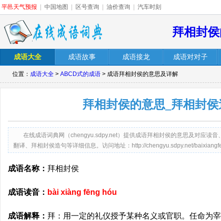
平邑天气预报
|
中国地图
|
区号查询
|
油价查询
|
汽车时刻
拜相封侯
成语大全
成语故事
成语接龙
成语对对子
位置：
成语大全
>
ABCD式的成语
> 成语拜相封侯的意思及详解
拜相封侯的意思_拜相封侯
在线成语词典网（chengyu.sdpy.net）提供成语拜相封侯的意思及对
翻译、拜相封侯造句等详细信息。访问地址：http://chengyu.sdpy.net/baixiangfen
成语名称：
拜相封侯
成语读音：
bài xiàng fēng hóu
成语解释：
拜：用一定的礼仪授予某种名义或官职。任命为宰