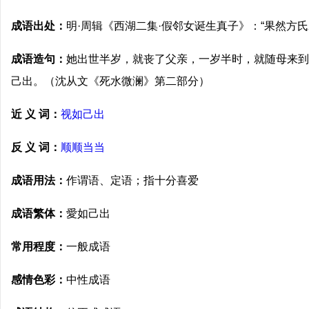
成语出处：
明·周辑《西湖二集·假邻女诞生真子》：“果然方
成语造句：
她出世半岁，就丧了父亲，一岁半时，就随母来到
己出。（沈从文《死水微澜》第二部分）
近 义 词：
视如己出
反 义 词：
顺顺当当
成语用法：
作谓语、定语；指十分喜爱
成语繁体：
愛如己出
常用程度：
一般成语
感情色彩：
中性成语