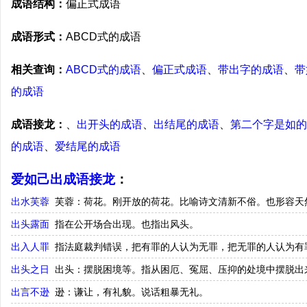
成语结构：
偏正式成语
成语形式：
ABCD式的成语
相关查询：
ABCD式的成语
、
偏正式成语
、
带出字的成语
、
带
的成语
成语接龙：
、
出开头的成语
、
出结尾的成语
、
第二个字是如的
的成语
、
爱结尾的成语
爱如己出成语接龙
：
出水芙蓉
芙蓉：荷花。刚开放的荷花。比喻诗文清新不俗。也形容天
出头露面
指在公开场合出现。也指出风头。
出入人罪
指法庭裁判错误，把有罪的人认为无罪，把无罪的人认为有
出头之日
出头：摆脱困境等。指从困厄、冤屈、压抑的处境中摆脱出
出言不逊
逊：谦让，有礼貌。说话粗暴无礼。