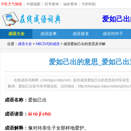
平邑天气预报
|
中国地图
|
区号查询
|
油价查询
|
汽车时刻
爱如己出
成语大全
成语故事
成语接龙
成语对对子
位置：
成语大全
>
ABCD式的成语
> 成语爱如己出的意思及详解
爱如己出的意思_爱如己出
在线成语词典网（chengyu.sdpy.net）提供成语爱如己出的意思及对
翻译、爱如己出造句等详细信息。访问地址：http://chengyu.sdpy.net/airujichu.h
成语名称：
爱如己出
成语读音：
ài rú jǐ chū
成语解释：
像对待亲生子女那样地爱护。