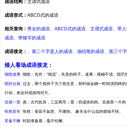
成语结构：
主谓式成语
成语形式：
ABCD式的成语
相关查询：
男女的成语
、
ABCD式的成语
、
主谓式成语
、
带人
成语
、
带矮字的成语
成语接龙：
、
第二个字是人的成语
、
场结尾的成语
、
第三个字
矮人看场成语接龙
：
惝恍迷离
惝恍：也作：“惝况”，失意的样子。迷离：模糊不清。指茫
唱对台戏
过去，两个戏班子为了抢生意，有时候会硐一时间演同样的
行动，来反对或搞垮对方。
尝鼎一脔
鼎：古代炊具，三足两耳；脔：切成块的肉。尝鼎里一片肉
怅然若失
怅然：形容不如意、不痛快。 象失去什么似的烦恼不快。
常备不懈
时刻准备着，毫不忪懈。