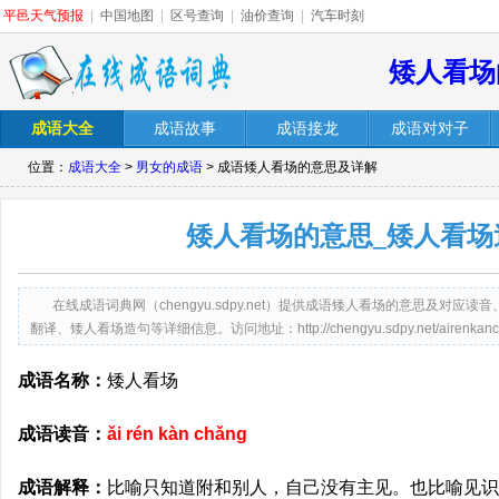
平邑天气预报
|
中国地图
|
区号查询
|
油价查询
|
汽车时刻
矮人看场
成语大全
成语故事
成语接龙
成语对对子
位置：
成语大全
>
男女的成语
> 成语矮人看场的意思及详解
矮人看场的意思_矮人看场
在线成语词典网（chengyu.sdpy.net）提供成语矮人看场的意思及对
翻译、矮人看场造句等详细信息。访问地址：http://chengyu.sdpy.net/airenkanch
成语名称：
矮人看场
成语读音：
ǎi rén kàn chǎng
成语解释：
比喻只知道附和别人，自己没有主见。也比喻见识