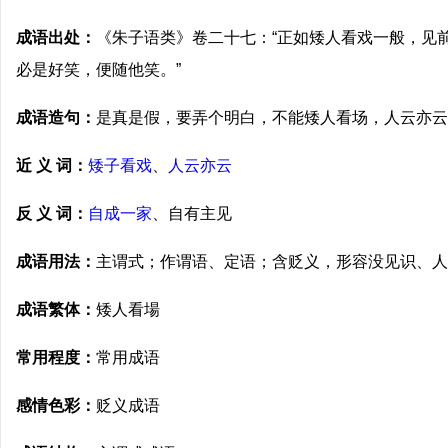
成语出处：
《朱子语类》卷二十七：“正如矮人看戏一般，见
必是好笑，便随他笑。”
成语造句：
是真是假，要弄个明白，不能矮人看场，人云亦云
近 义 词：
矮子看戏
、
人云亦云
反 义 词：
自成一家
、自有主见
成语用法：
主谓式；作谓语、定语；含贬义，形容没见识、人
成语繁体：
矮人看場
常用程度：
常用成语
感情色彩：
贬义成语