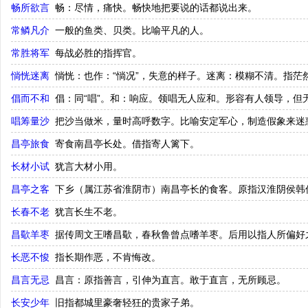
畅所欲言
畅：尽情，痛快。畅快地把要说的话都说出来。
常鳞凡介
一般的鱼类、贝类。比喻平凡的人。
常胜将军
每战必胜的指挥官。
惝恍迷离
惝恍：也作：“惝况”，失意的样子。迷离：模糊不清。指茫
倡而不和
倡：同“唱”。和：响应。领唱无人应和。形容有人领导，但
唱筹量沙
把沙当做米，量时高呼数字。比喻安定军心，制造假象来迷
昌亭旅食
寄食南昌亭长处。借指寄人篱下。
长材小试
犹言大材小用。
昌亭之客
下乡（属江苏省淮阴市）南昌亭长的食客。原指汉淮阴侯韩
长春不老
犹言长生不老。
昌歜羊枣
据传周文王嗜昌歜，春秋鲁曾点嗜羊枣。后用以指人所偏好
长恶不悛
指长期作恶，不肯悔改。
昌言无忌
昌言：原指善言，引伸为直言。敢于直言，无所顾忌。
长安少年
旧指都城里豪奢轻狂的贵家子弟。