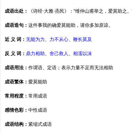
成语出处：
《诗经·大雅·烝民》：“维仲山甫举之，爱莫助之。
成语造句：
这件事我的确爱莫能助，请你多加原谅。
近 义 词：
无能为力
、
力不从心
、
鞭长莫及
反 义 词：
鼎力相助
、
舍己救人
、
相濡以沫
成语用法：
作谓语、定语；表示力量不足而无法相助
成语繁体：
愛莫能助
常用程度：
常用成语
感情色彩：
中性成语
成语结构：
紧缩式成语