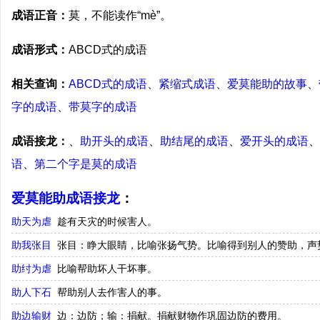
成语正音：
莫，不能读作“mè”。
成语形式：
ABCD式的成语
相关查询：
ABCD式的成语
、
紧缩式成语
、
爱莫能助的故事
、
字的成语
、
带莫字的成语
成语接龙：
、
助开头的成语
、
助结尾的成语
、
爱开头的成语
、
语
、
第二个字是莫的成语
爱莫能助成语接龙
：
助天为虐
趁有天灾的时候害人。
助我张目
张目：睁大眼睛，比喻张扬气势。比喻得到别人的赞助，声
助纣为虐
比喻帮助坏人干坏事。
助人下石
帮助别人去作害人的事。
助边输财
边：边防；输：捐献。捐献财物作巩固边防的费用。