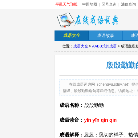
平邑天气预报
|
中国地图
|
区号查询
|
油价查询
成语大全
成语故事
成
位置：
成语大全
>
AABB式的成语
> 成语殷殷
殷殷勤勤
在线成语词典网（chengyu.sdpy.
翻译、殷殷勤勤造句等详细信息。访问地址：http://cheng
成语名称：
殷殷勤勤
成语读音：
yīn yīn qín qín
成语解释：
殷殷：恳切的样子。热