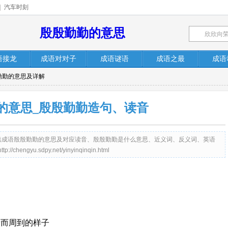
|
汽车时刻
殷殷勤勤的意思
语接龙
成语对对子
成语谜语
成语之最
成语
勤勤的意思及详解
的意思_殷殷勤勤造句、读音
net）提供成语殷殷勤勤的意思及对应读音、殷殷勤勤是什么意思、近义词、反义词、英语
yu.sdpy.net/yinyinqinqin.html
情而周到的样子