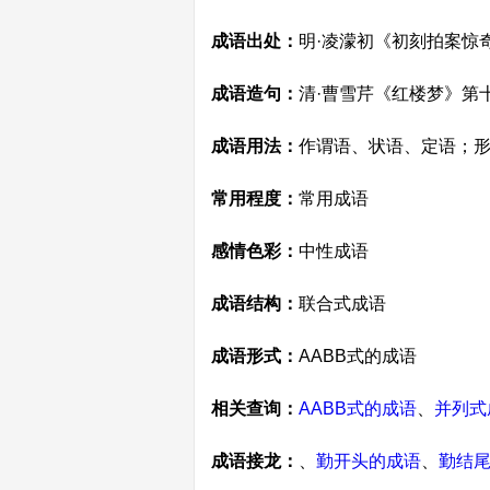
成语出处：
明·凌濛初《初刻拍案惊
成语造句：
清·曹雪芹《红楼梦》第
成语用法：
作谓语、状语、定语；
常用程度：
常用成语
感情色彩：
中性成语
成语结构：
联合式成语
成语形式：
AABB式的成语
相关查询：
AABB式的成语
、
并列式
成语接龙：
、
勤开头的成语
、
勤结