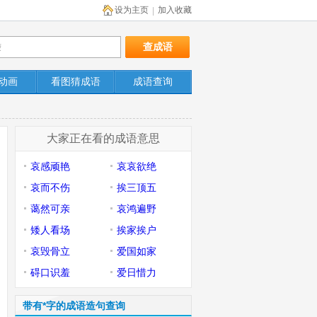
设为主页
加入收藏
|
动画
看图猜成语
成语查询
大家正在看的成语意思
哀感顽艳
哀哀欲绝
哀而不伤
挨三顶五
蔼然可亲
哀鸿遍野
矮人看场
挨家挨户
哀毁骨立
爱国如家
碍口识羞
爱日惜力
带有*字的成语造句查询