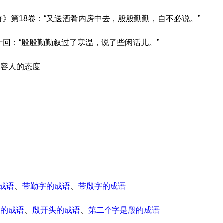
奇》第18卷：“又送酒肴内房中去，殷殷勤勤，自不必说。”
十回：“殷殷勤勤叙过了寒温，说了些闲话儿。”
形容人的态度
成语
、
带勤字的成语
、
带殷字的成语
尾的成语
、
殷开头的成语
、
第二个字是殷的成语