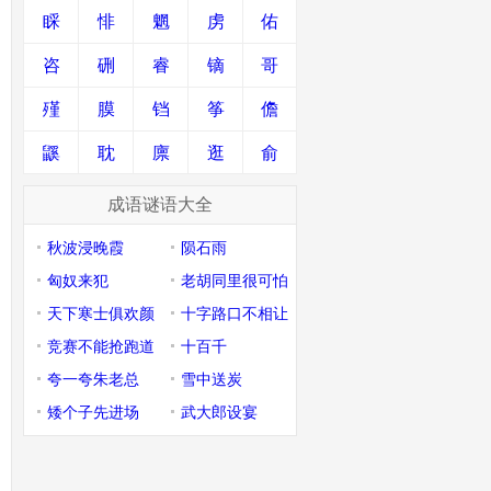
睬
悱
魍
虏
佑
咨
硎
睿
镝
哥
殣
膜
铛
筝
儋
鼷
耽
廪
逛
俞
成语谜语大全
秋波浸晚霞
陨石雨
匈奴来犯
老胡同里很可怕
天下寒士俱欢颜
十字路口不相让
竞赛不能抢跑道
十百千
夸一夸朱老总
雪中送炭
矮个子先进场
武大郎设宴