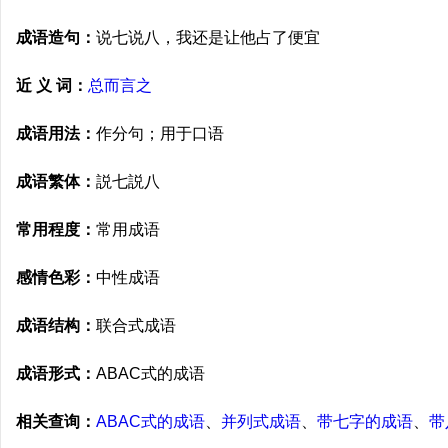
成语造句：
说七说八，我还是让他占了便宜
近 义 词：
总而言之
成语用法：
作分句；用于口语
成语繁体：
説七説八
常用程度：
常用成语
感情色彩：
中性成语
成语结构：
联合式成语
成语形式：
ABAC式的成语
相关查询：
ABAC式的成语
、
并列式成语
、
带七字的成语
、
带