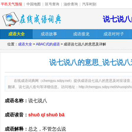
平邑天气预报
|
中国地图
|
区号查询
|
油价查询
|
汽车时刻
说七说八
成语大全
成语故事
成语接龙
成语对对子
位置：
成语大全
>
ABAC式的成语
> 成语说七说八的意思及详解
说七说八的意思_说七说八
在线成语词典网（chengyu.sdpy.net）提供成语说七说八的意思及对
翻译、说七说八造句等详细信息。访问地址：http://chengyu.sdpy.net/shuoqishuo
成语名称：
说七说八
成语读音：
shuō qī shuō bā
成语解释：
总之，不管怎么说