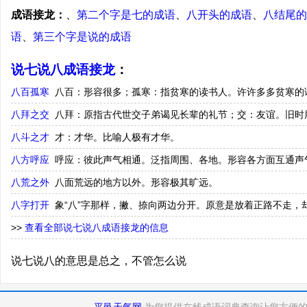
成语接龙：
、
第二个字是七的成语
、
八开头的成语
、
八结尾的
语
、
第三个字是说的成语
说七说八成语接龙
：
八百孤寒
八百：形容很多；孤寒：指贫寒的读书人。许许多多贫寒的
八拜之交
八拜：原指古代世交子弟谒见长辈的礼节；交：友谊。旧时
八斗之才
才：才华。比喻人极有才华。
八方呼应
呼应：彼此声气相通。泛指周围、各地。形容各方面互通声
八荒之外
八面荒远的地方以外。形容极其旷远。
八字打开
象“八”字那样，撇、捺向两边分开。原意是放着正路不走，
>>
查看全部说七说八成语接龙的信息
说七说八的意思是总之，不管怎么说