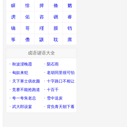
睬
悱
捭
脩
魍
虏
佑
咨
硎
睿
镝
哥
殣
膜
铛
筝
儋
鼷
耽
廪
成语谜语大全
秋波浸晚霞
陨石雨
匈奴来犯
老胡同里很可怕
天下寒士俱欢颜
十字路口不相让
竞赛不能抢跑道
十百千
夸一夸朱老总
雪中送炭
武大郎设宴
背负青天朝下看