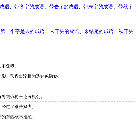
成语
、
带冬字的成语
、
带去字的成语
、
带来字的成语
、
带秋字
、
第二个字是去的成语
、
来开头的成语
、
来结尾的成语
、
秋开头
面不含糊。
踪影。形容出没极为迅速或隐秘。
有可为或将来还有机会。
，经过了艰苦努力。
来的东西概不拒绝。