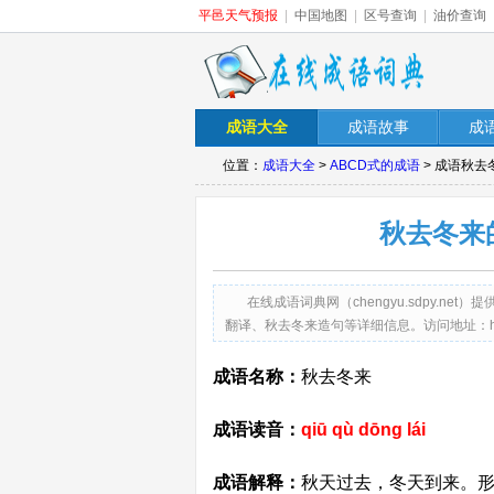
平邑天气预报
|
中国地图
|
区号查询
|
油价查询
成语大全
成语故事
成
位置：
成语大全
>
ABCD式的成语
> 成语秋
秋去冬来
在线成语词典网（chengyu.sdpy.
翻译、秋去冬来造句等详细信息。访问地址：http://cheng
成语名称：
秋去冬来
成语读音：
qiū qù dōng lái
成语解释：
秋天过去，冬天到来。