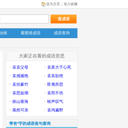
设为主页
加入收藏
|
动画
看图猜成语
成语查询
大家正在看的成语意思
哀哀父母
哀莫大于心死
哀感顽艳
哀哀欲绝
哀丝豪竹
匪夷所思
哀思如潮
哀而不伤
挨山塞海
唉声叹气
蔼然可亲
哀鸿遍野
带有*字的成语造句查询