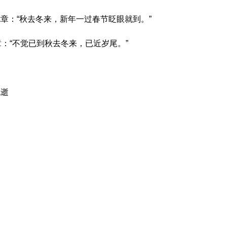
章：“秋去冬来，新年一过春节眨眼就到。”
章：“不觉已到秋去冬来，已近岁尾。”
流逝