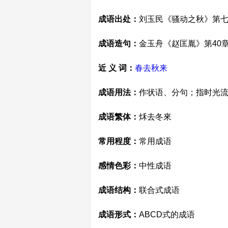
成语出处：
刘玉民《骚动之秋》第七
成语造句：
金玉舟《赵匡胤》第40
近 义 词：
春去秋来
成语用法：
作状语、分句；指时光
成语繁体：
秌去冬來
常用程度：
常用成语
感情色彩：
中性成语
成语结构：
联合式成语
成语形式：
ABCD式的成语