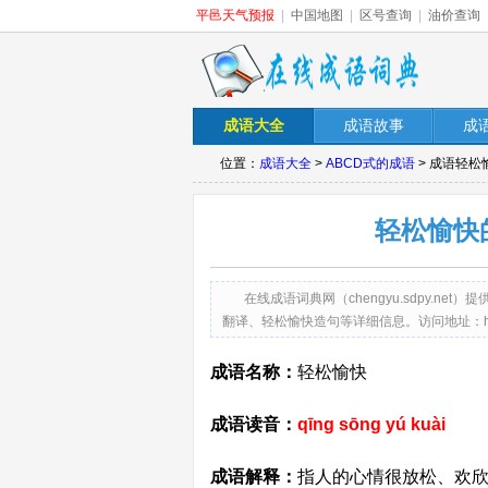
平邑天气预报
|
中国地图
|
区号查询
|
油价查询
成语大全
成语故事
成
位置：
成语大全
>
ABCD式的成语
> 成语轻
轻松愉快
在线成语词典网（chengyu.sdpy.
翻译、轻松愉快造句等详细信息。访问地址：http://cheng
成语名称：
轻松愉快
成语读音：
qīng sōng yú kuài
成语解释：
指人的心情很放松、欢