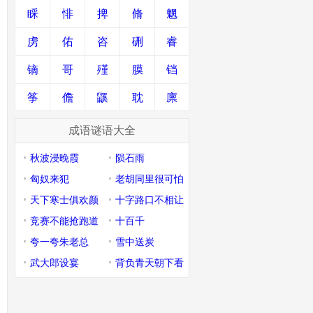
睬
悱
捭
脩
魍
虏
佑
咨
硎
睿
镝
哥
殣
膜
铛
筝
儋
鼷
耽
廪
成语谜语大全
秋波浸晚霞
陨石雨
匈奴来犯
老胡同里很可怕
天下寒士俱欢颜
十字路口不相让
竞赛不能抢跑道
十百千
夸一夸朱老总
雪中送炭
武大郎设宴
背负青天朝下看