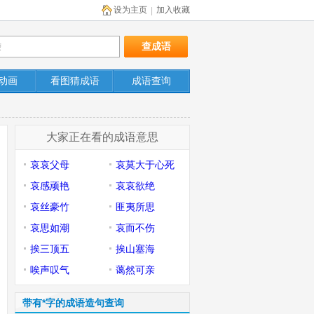
设为主页
加入收藏
|
动画
看图猜成语
成语查询
大家正在看的成语意思
哀哀父母
哀莫大于心死
哀感顽艳
哀哀欲绝
哀丝豪竹
匪夷所思
哀思如潮
哀而不伤
挨三顶五
挨山塞海
唉声叹气
蔼然可亲
带有*字的成语造句查询