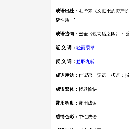
成语出处：
毛泽东《文汇报的资产阶
貌性质。”
成语造句：
巴金《说真话之四》：“
近 义 词：
轻而易举
反 义 词：
愁肠九转
成语用法：
作谓语、定语、状语；
成语繁体：
輕鬆愉快
常用程度：
常用成语
感情色彩：
中性成语