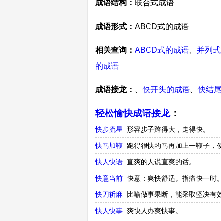
成语结构：
联合式成语
成语形式：
ABCD式的成语
相关查询：
ABCD式的成语
、
并列式
的成语
成语接龙：
、
快开头的成语
、
快结
轻松愉快成语接龙
：
快步流星
形容步子跨得大，走得快。
快马加鞭
跑得很快的马再加上一鞭子，
快人快语
直爽的人说直爽的话。
快意当前
快意：爽快舒适。指痛快一时
快刀斩麻
比喻做事果断，能采取坚决有效
快人快事
爽快人办爽快事。