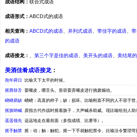
成语结构：
联合式成语
成语形式：
ABCD式的成语
相关查询：
ABCD式的成语
、
并列式成语
、
带佳字的成语
、
带
的成语
成语接龙：
、
第三个字是佳的成语
、
美开头的成语
、
美结尾的
美酒佳肴成语接龙
：
尧年舜日
比喻天下太平的时候。
摇唇鼓舌
耍嘴皮，嚼舌头。形容耍弄嘴皮进行挑拨煽动。
峣峣易缺
峣峣：高直的样子；缺：损坏。比喻刚直不阿的人不容于世
摇旗呐喊
原指古代作战时摇着旗子，大声喊杀助威。现比喻给别人助
遥遥领先
远远地走在最前面（多指成绩、比赛等）。
摇手触禁
摇：动；触：触犯。摇一下手就触犯禁令。比喻法令繁琐苛