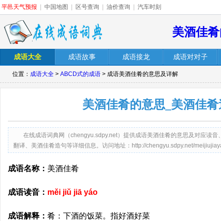
平邑天气预报
|
中国地图
|
区号查询
|
油价查询
|
汽车时刻
美酒佳肴
成语大全
成语故事
成语接龙
成语对对子
位置：
成语大全
>
ABCD式的成语
> 成语美酒佳肴的意思及详解
美酒佳肴的意思_美酒佳肴
在线成语词典网（chengyu.sdpy.net）提供成语美酒佳肴的意思及对
翻译、美酒佳肴造句等详细信息。访问地址：http://chengyu.sdpy.net/meijiujiaya
成语名称：
美酒佳肴
成语读音：
měi jiǔ jiā yáo
成语解释：
肴：下酒的饭菜。指好酒好菜