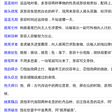
遥遥相对
远远地对着。多形容两样事物的性质或形状相类似，配得上
摇头摆尾
原形容鱼悠然自在的样子。现用来形容人摇头晃脑、轻浮得
遥遥无期
形容时间还远得很，不知道哪一天。
摇尾乞怜
狗摇着尾巴向主人乞求爱怜。比喻装出一副可怜相向人讨好
瑶林琼树
形容人容貌智力出众。
摇尾求食
老虎被关进笼圈里，向人摇尾巴求取食物。比喻人的地位降
摇摇欲坠
摇摇：摇动，摇晃；坠：落下。形容十分危险，很快就要掉
摇笔即来
不用多思索，一动笔就写出来了。形容写文章快。
尧趋舜步
①指如尧舜之行。颂扬帝王的仪容举止。②指尧舜的德政。
摇头叹息
形容感慨或难过的表情。
尧天舜日
尧、舜：古代传说中的两位贤君。尧、舜在位的时期。原用
候。
姚黄魏品
原指宋代洛阳两种名贵的牡丹品种。后泛指名贵的花卉。同“
摇席破坐
指在饮宴中中途离席。同“摇席破座”。