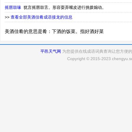
摇唇鼓喙
犹言摇唇鼓舌。形容耍弄嘴皮进行挑拨煽动。
>>
查看全部美酒佳肴成语接龙的信息
美酒佳肴的意思是肴：下酒的饭菜。指好酒好菜
平邑天气网
为您提供在线成语词典查询让您方便
Copyright © 2015-2023 chengyu.sd