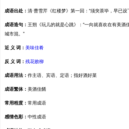
成语出处：
清·曹雪芹《红楼梦》第一回：“须臾茶毕，早已设
成语造句：
王朔《玩儿的就是心跳》：“一向就喜欢在有美酒
城市混。”
近 义 词：
美味佳肴
反 义 词：
残花败柳
成语用法：
作主语、宾语、定语；指好酒好菜
成语繁体：
美酒佳餚
常用程度：
常用成语
感情色彩：
中性成语