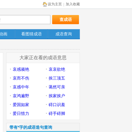
设为主页
加入收藏
|
动画
看图猜成语
成语查询
大家正在看的成语意思
哀感顽艳
哀哀欲绝
哀而不伤
挨三顶五
哀感中年
蔼然可亲
哀鸿遍野
挨家挨户
爱国如家
碍口识羞
爱日惜力
碍手碍脚
带有*字的成语造句查询