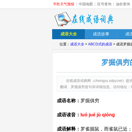
平邑天气预报
|
中国地图
|
区号查询
|
油价查询
成语大全
成语故事
成
位置：
成语大全
>
ABCD式的成语
> 成语罗
罗掘俱穷
在线成语词典网（chengyu.sdpy.
翻译、罗掘俱穷造句等详细信息。访问地址：http://cheng
成语名称：
罗掘俱穷
成语读音：
luó jué jù qióng
成语解释：
罗雀掘鼠，而雀鼠已近