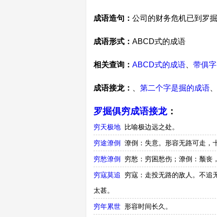
成语造句：
公司的财务危机已到罗
成语形式：
ABCD式的成语
相关查询：
ABCD式的成语
、
带俱字
成语接龙：
、
第二个字是掘的成语
罗掘俱穷成语接龙
：
穷天极地
比喻极边远之处。
穷途潦倒
潦倒：失意。形容无路可走，十
穷愁潦倒
穷愁：穷困愁伤；潦倒：颓丧
穷寇莫追
穷寇：走投无路的敌人。不追
太甚。
穷年累世
形容时间长久。