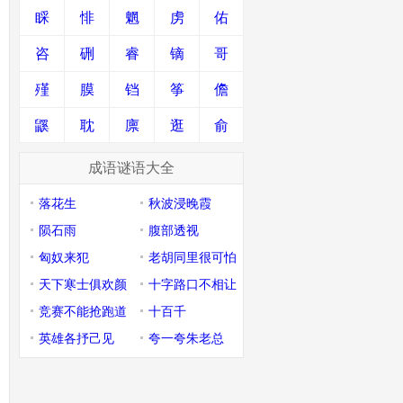
睬
悱
魍
虏
佑
咨
硎
睿
镝
哥
殣
膜
铛
筝
儋
鼷
耽
廪
逛
俞
成语谜语大全
落花生
秋波浸晚霞
陨石雨
腹部透视
匈奴来犯
老胡同里很可怕
天下寒士俱欢颜
十字路口不相让
竞赛不能抢跑道
十百千
英雄各抒己见
夸一夸朱老总