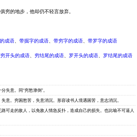
掘俱穷的地步，他却仍不轻言放弃。
的成语
、
带掘字的成语
、
带穷字的成语
、
带罗字的成语
、
穷开头的成语
、
穷结尾的成语
、
罗开头的成语
、
罗结尾的成语
分失意。同“穷愁潦倒”。
，失意。穷困愁苦，失意消沉。形容读书人境遇困苦，意志消沉。
无路可走的敌人，以免敌人情急反扑，造成自己的损失。也比喻不可逼人