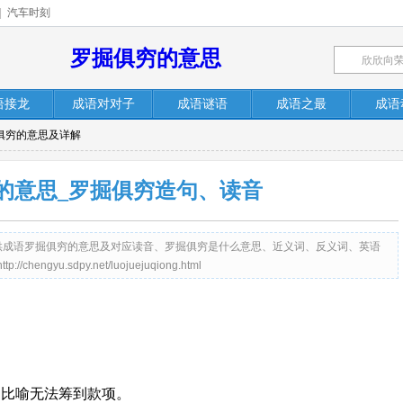
|
汽车时刻
罗掘俱穷的意思
语接龙
成语对对子
成语谜语
成语之最
成语
掘俱穷的意思及详解
的意思_罗掘俱穷造句、读音
net）提供成语罗掘俱穷的意思及对应读音、罗掘俱穷是什么意思、近义词、反义词、英语
yu.sdpy.net/luojuejuqiong.html
；比喻无法筹到款项。