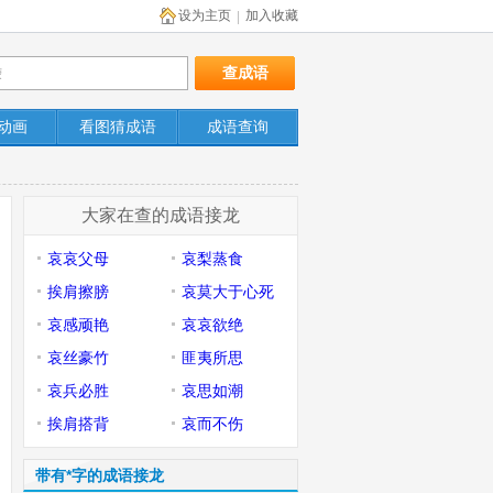
设为主页
加入收藏
|
动画
看图猜成语
成语查询
大家在查的成语接龙
哀哀父母
哀梨蒸食
挨肩擦膀
哀莫大于心死
哀感顽艳
哀哀欲绝
哀丝豪竹
匪夷所思
哀兵必胜
哀思如潮
挨肩搭背
哀而不伤
带有*字的成语接龙