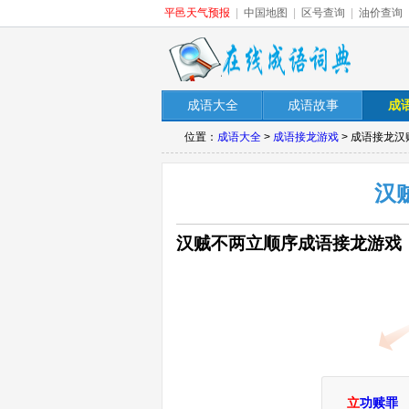
平邑天气预报
|
中国地图
|
区号查询
|
油价查询
成语大全
成语故事
成
位置：
成语大全
>
成语接龙游戏
> 成语接龙
汉
汉贼不两立顺序成语接龙游戏
立
功赎罪