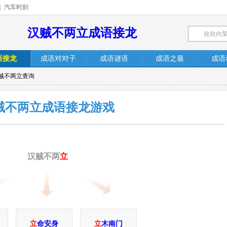
|
汽车时刻
汉贼不两立成语接龙
语接龙
成语对对子
成语谜语
成语之最
成语
汉贼不两立查询
贼不两立成语接龙游戏
汉贼不两
立
立
命安身
立
木南门