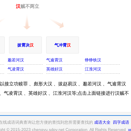
汉
贼不两立
披霄决
汉
气冲霄
汉
邈若河汉
气逾霄汉
铮铮铁汉
气凌霄汉
英雄好汉
江淮河汉
接立功赎罪 、彪形大汉 、拔赵易汉 、邈若河汉 、气逾霄汉
 、气凌霄汉 、英雄好汉 、江淮河汉等;点击上面链接进行汉贼不
在线成语词典查询让您方便的查找到您所需要查找的
成语大全
四字成语
ght © 2015-2023 chengyu.sdpy.net Corporation, All Rights Reserved
x