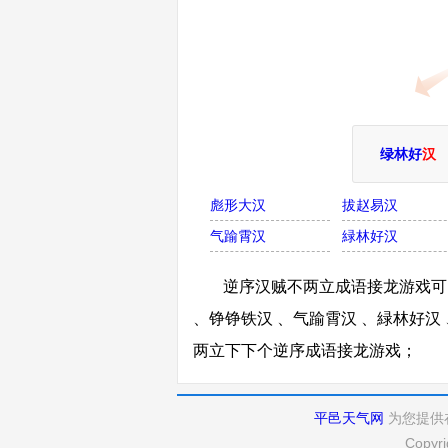
绿林好
汉
彪形大汉
拔赵易汉
气踰霄汉
緑林好汉
逆序汉贼不两立成语接龙游戏可以
、铮铮铁汉 、气踰霄汉 、緑林好汉
两立下下个逆序成语接龙游戏；
平邑天气网
为您提供
Copyri