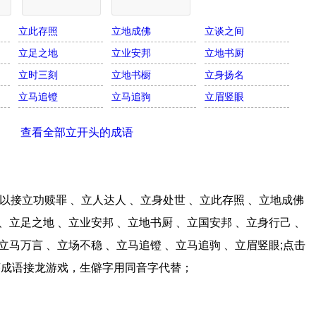
立此存照
立地成佛
立谈之间
立足之地
立业安邦
立地书厨
立时三刻
立地书橱
立身扬名
立马追镫
立马追驹
立眉竖眼
查看全部立开头的成语
接立功赎罪 、立人达人 、立身处世 、立此存照 、立地成佛
、立足之地 、立业安邦 、立地书厨 、立国安邦 、立身行己 、
立马万言 、立场不稳 、立马追镫 、立马追驹 、立眉竖眼;点击
序成语接龙游戏，生僻字用同音字代替；