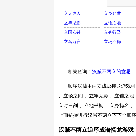
立人达人
立身处世
立竿见影
立锥之地
立国安邦
立身行己
立马万言
立场不稳
相关查询：
汉贼不两立的意思
顺序汉贼不两立成语接龙游戏可以
、立谈之间 、立竿见影 、立锥之地 
立时三刻 、立地书橱 、立身扬名 、
上面链接进行汉贼不两立下下个顺
汉贼不两立逆序成语接龙游戏