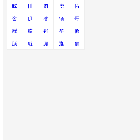
睬
悱
魍
虏
佑
咨
硎
睿
镝
哥
殣
膜
铛
筝
儋
鼷
耽
廪
逛
俞