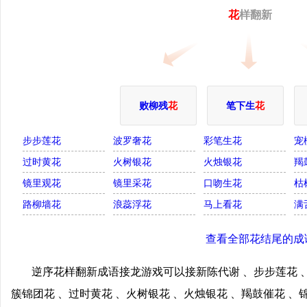
花
样翻新
败柳残
花
笔下生
花
步步莲花
波罗奢花
彩笔生花
宠
过时黄花
火树银花
火烛银花
羯
镜里观花
镜里采花
口吻生花
枯
路柳墙花
浪蕊浮花
马上看花
满
查看全部花结尾的成
逆序花样翻新成语接龙游戏可以接新陈代谢 、步步莲花 、
簇锦团花 、过时黄花 、火树银花 、火烛银花 、羯鼓催花 、