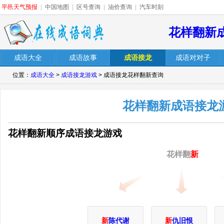
平邑天气预报
|
中国地图
|
区号查询
|
油价查询
|
汽车时刻
花样翻新
成语大全
成语故事
成语接龙
成语对对子
位置：
成语大全
>
成语接龙游戏
> 成语接龙花样翻新查询
花样翻新成语接龙
花样翻新顺序成语接龙游戏
花样翻
新
新
陈代谢
新
仇旧恨