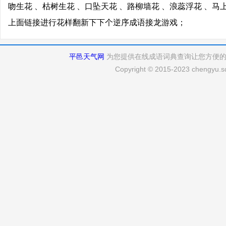
吻生花 、枯树生花 、口坠天花 、路柳墙花 、浪蕊浮花 、马
上面链接进行花样翻新下下个逆序成语接龙游戏；
平邑天气网
为您提供在线成语词典查询让您方便
Copyright © 2015-2023 chengyu.sd