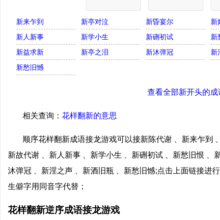
新来乍到
新亭对泣
新昏宴尔
新
新人新事
新学小生
新硎初试
新
新益求新
新亭之泪
新沐弹冠
新
新愁旧憾
查看全部新开头的成
相关查询：
花样翻新的意思
顺序花样翻新成语接龙游戏可以接新陈代谢 、新来乍到 、
新故代谢 、新人新事 、新学小生 、新硎初试 、新愁旧恨 、
沐弹冠 、新淫之声 、新酒旧瓶 、新愁旧憾;点击上面链接
生僻字用同音字代替；
花样翻新逆序成语接龙游戏