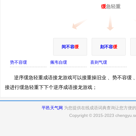
缓
急轻重
间不容
缓
刻不容
缓
势不容缓
佩韦自缓
喜则气缓
逆序缓急轻重成语接龙游戏可以接重操旧业 、势不容缓 
接进行缓急轻重下下个逆序成语接龙游戏；
平邑天气网
为您提供在线成语词典查询让您方便
Copyright © 2015-2023 chengyu.sd