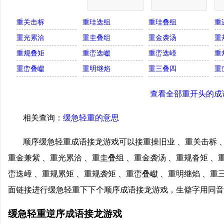
重关击柝
重珪迭组
重珪叠组
重
重光累洽
重圭叠组
重金袭汤
重
重规叠矩
重峦迭巘
重峦迭嶂
重
重峦叠巘
重明继焰
重三叠四
重
查看全部重开头的成
相关查询：
缓急轻重的意思
顺序缓急轻重成语接龙游戏可以接重操旧业 、重关击柝 、
重金兼紫 、重光累洽 、重圭叠组 、重金袭汤 、重规沓矩 、
峦迭嶂 、重规累矩 、重规袭矩 、重峦叠巘 、重明继焰 、重
面链接进行缓急轻重下下个顺序成语接龙游戏，生僻字用同音
缓急轻重逆序成语接龙游戏