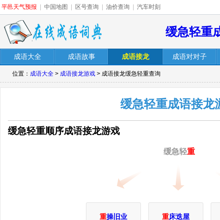
平邑天气预报
|
中国地图
|
区号查询
|
油价查询
|
汽车时刻
缓急轻重
成语大全
成语故事
成语接龙
成语对对子
位置：
成语大全
>
成语接龙游戏
> 成语接龙缓急轻重查询
缓急轻重成语接龙
缓急轻重顺序成语接龙游戏
缓急轻
重
重
操旧业
重
床迭屋