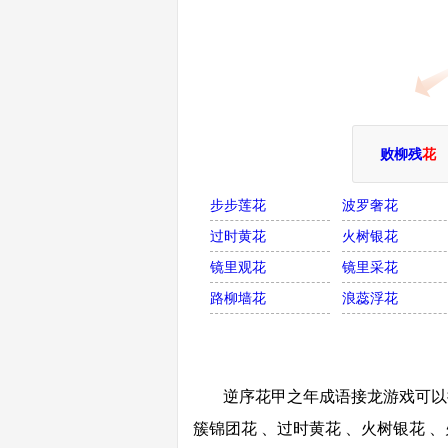
败柳残
花
步步莲花
波罗奢花
过时黄花
火树银花
镜里观花
镜里采花
路柳墙花
浪蕊浮花
逆序花甲之年成语接龙游戏可以接
簇锦团花 、过时黄花 、火树银花 、