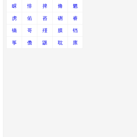
睬
悱
捭
脩
魍
虏
佑
咨
硎
睿
镝
哥
殣
膜
铛
筝
儋
鼷
耽
廪