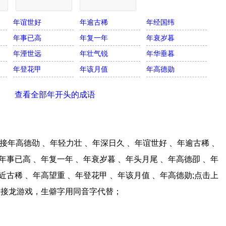
年谊世好
年逾古稀
年经国纬
年事已高
年复一年
年衰岁暮
年湮世远
年壮气锐
年华垂暮
年登花甲
年该月值
年高德勋
查看全部年开头的成语
年高德劭 、年轻力壮 、年深日久 、年谊世好 、年逾古稀 、
年事已高 、年复一年 、年衰岁暮 、年头月尾 、年高德卲 、年
近古稀 、年高望重 、年登花甲 、年该月值 、年高德勋;点击上
语接龙游戏，生僻字用同音字代替；