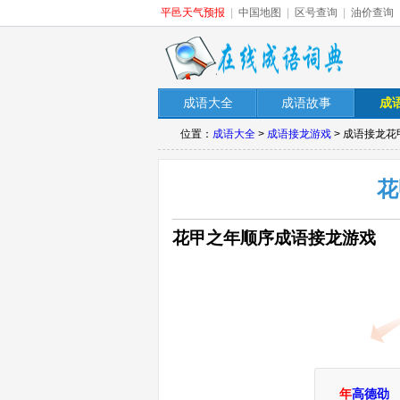
平邑天气预报
|
中国地图
|
区号查询
|
油价查询
成语大全
成语故事
成
位置：
成语大全
>
成语接龙游戏
> 成语接龙
花
花甲之年顺序成语接龙游戏
年
高德劭