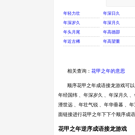
年轻力壮
年深日久
年深岁久
年深月久
年头月尾
年高德卲
年近古稀
年高望重
相关查询：
花甲之年的意思
顺序花甲之年成语接龙游戏可以接
年经国纬 、年深岁久 、年深月久 、
湮世远 、年壮气锐 、年华垂暮 、年
面链接进行花甲之年下下个顺序成
花甲之年逆序成语接龙游戏