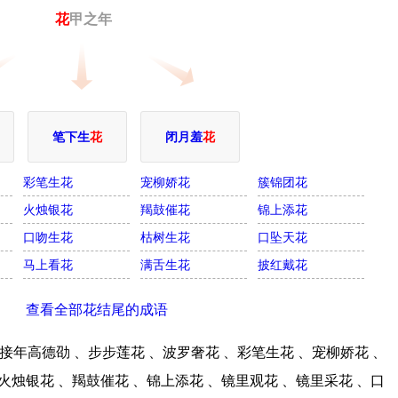
花
甲之年
笔下生
花
闭月羞
花
彩笔生花
宠柳娇花
簇锦团花
火烛银花
羯鼓催花
锦上添花
口吻生花
枯树生花
口坠天花
马上看花
满舌生花
披红戴花
查看全部花结尾的成语
年高德劭 、步步莲花 、波罗奢花 、彩笔生花 、宠柳娇花 、
火烛银花 、羯鼓催花 、锦上添花 、镜里观花 、镜里采花 、口