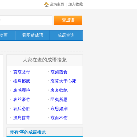
设为主页
加入收藏
|
动画
看图猜成语
成语查询
大家在查的成语接龙
哀哀父母
哀梨蒸食
挨肩擦膀
哀莫大于心死
哀感顽艳
哀哀欲绝
哀丝豪竹
匪夷所思
哀兵必胜
哀思如潮
挨肩搭背
哀而不伤
带有*字的成语接龙